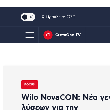
o
Ηράκλειο: 27
C
CretaOne TV
FOCUS
Wilo NovaCON: Νέα γε
λύσεων για την