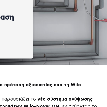
φαση
α πρόταση αξιοπιστίας από τη Wilo
o
παρουσιάζει το
νέο σύστημα ανύψωσης
κνωμάτων Wilo-NovaCON,
ενισχύοντας το