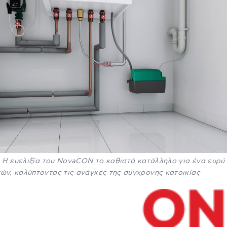
: Η ευελιξία του NovaCON το καθιστά κατάλληλο για ένα ευρ
ν, καλύπτοντας τις ανάγκες της σύγχρονης κατοικίας