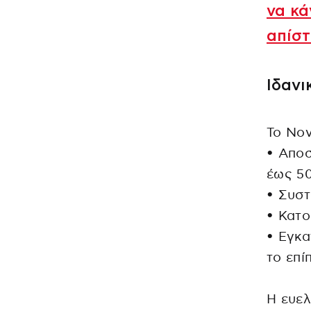
να κά
απίστ
Ιδανι
Το Nov
• Απο
έως 5
• Συστ
• Κατο
• Εγκα
το επί
Η ευελ