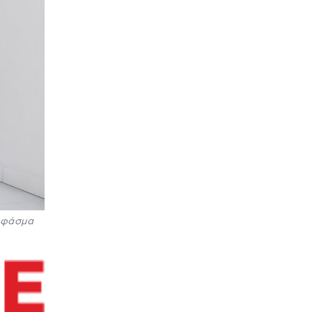
ύ φάσμα