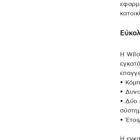
εφαρμ
κατοικ
Εύκολ
Η Wilo
εγκατά
επαγγε
• Κόμπ
• Δυνα
• Δύο 
σύστημ
• Έτοι
Η εγκα