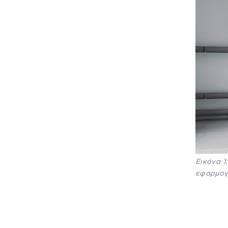
Εικόνα 1
εφαρμογώ