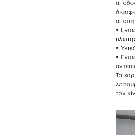
απόδο
διασφα
απαιτη
• Ενσ
πλωτηρ
• Υλικ
• Ενσ
αντεπ
Τα χαρ
λειτου
τον κί