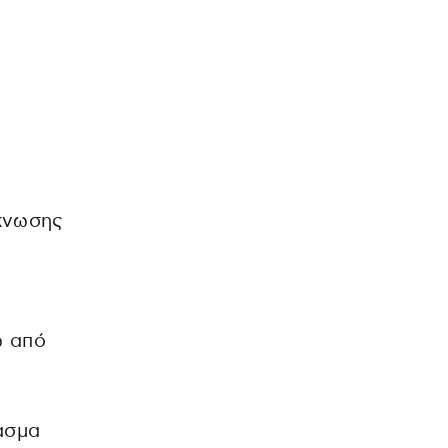
κνωσης
ω από
άσμα