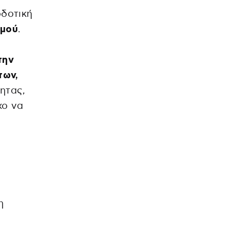
οδοτική
σμού
.
την
των,
ητας,
χο να
η