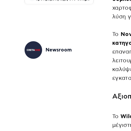
χαρτοφ
λύση γ
Το
No
κατηγ
Newsroom
επαναπ
λειτου
καλύψε
εγκατα
Αξιοπ
Το
Wi
μέγιστ