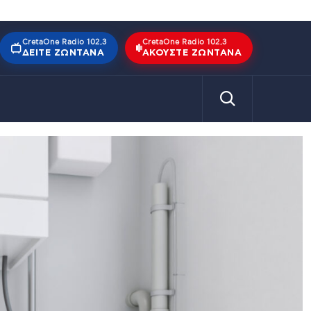
CretaOne Radio 102,3
CretaOne Radio 102,3
ΔΕΊΤΕ ΖΩΝΤΑΝΆ
ΑΚΟΎΣΤΕ ΖΩΝΤΑΝΆ