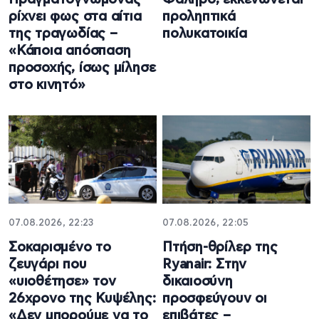
ρίχνει φως στα αίτια
προληπτικά
της τραγωδίας –
πολυκατοικία
«Κάποια απόσπαση
προσοχής, ίσως μίλησε
στο κινητό»
07.08.2026, 22:23
07.08.2026, 22:05
Σοκαρισμένο το
Πτήση-θρίλερ της
ζευγάρι που
Ryanair: Στην
«υιοθέτησε» τον
δικαιοσύνη
26χρονο της Κυψέλης:
προσφεύγουν οι
«Δεν μπορούμε να το
επιβάτες –