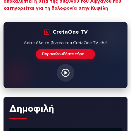
αποκαλύπτει η θεία της συζύγου του Αφγανού που
κατηγορείται για τη δολοφονία στην Κυψέλη
CretaOne TV
Δείτε όλα τα βίντεο του CretaOne TV εδώ
Παρακολουθήστε τώρα →
Δημοφιλή