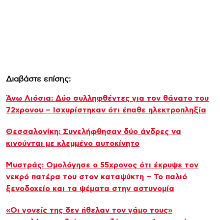
Διαβάστε επίσης:
Άνω Λιόσια: Δύο συλληφθέντες για τον θάνατο του
72χρονου – Ισχυρίστηκαν ότι έπαθε ηλεκτροπληξία
Θεσσαλονίκη: Συνελήφθησαν δύο άνδρες να
κινούνται με κλεμμένο αυτοκίνητο
Μυστράς: Ομολόγησε ο 55χρονος ότι έκρυψε τον
νεκρό πατέρα του στον καταψύκτη – Το παλιό
ξενοδοχείο και τα ψέματα στην αστυνομία
«Οι γονείς της δεν ήθελαν τον γάμο τους»