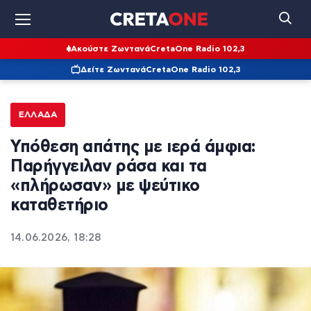
Ακούστε Ζωντανά
CretaOne Radio 102,3
Δείτε Ζωντανά
CretaOne Radio 102,3
ΕΛΛΆΔΑ
Υπόθεση απάτης με ιερά άμφια:
Παρήγγειλαν ράσα και τα
«πλήρωσαν» με ψεύτικο
καταθετήριο
14.06.2026, 18:28