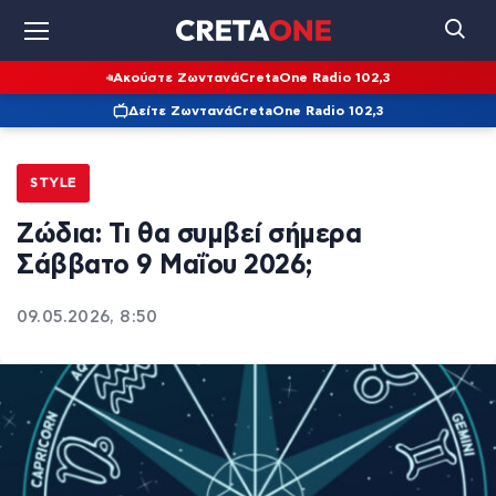
Ακούστε Ζωντανά
CretaOne Radio 102,3
Δείτε Ζωντανά
CretaOne Radio 102,3
STYLE
Ζώδια: Τι θα συμβεί σήμερα
Σάββατο 9 Μαΐου 2026;
09.05.2026, 8:50