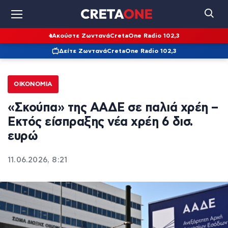
Ακούστε Ζωντανά
CretaOne Radio 102,3
Δείτε Ζωντανά
CretaOne Radio 102,3
ΟΙΚΟΝΟΜΊΑ
«Σκούπα» της ΑΑΔΕ σε παλιά χρέη –
Εκτός είσπραξης νέα χρέη 6 δισ.
ευρώ
11.06.2026, 8:21