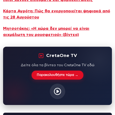
Κάρτα Αγρότη: Πώς θα ενεργοποιείται ψηφιακά από
τις 28 Αυγούστου
Μητσοτάκης: «Η χώρα δεν μπορεί να είναι
αιχμάλωτη του ρουσφετιού» (βίντεο)
CretaOne TV
Δείτε όλα τα βίντεο του CretaOne TV εδώ
Παρακολουθήστε τώρα →