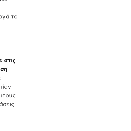
ργά το
ε στις
αση
ε
τίον
οιπους
άσεις