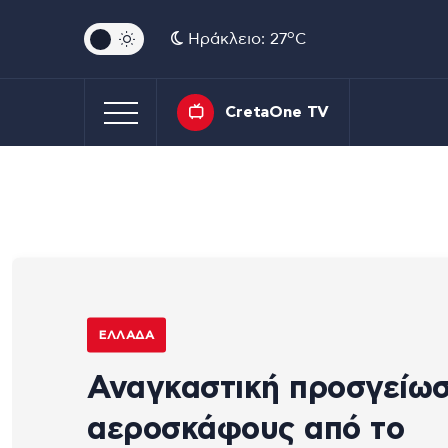
o
Ηράκλειο: 27
C
CretaOne TV
ΕΛΛΆΔΑ
Αναγκαστική προσγείω
αεροσκάφους από το