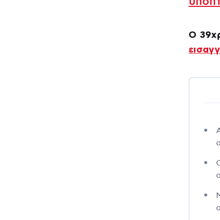
ύποπ
Ο 39χ
εισαγ