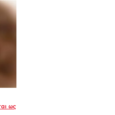
ται ως