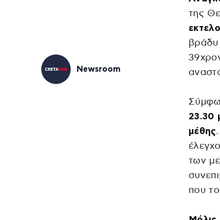
της Θ
εκτελ
βράδυ 
39χρο
Newsroom
αναστά
Σύμφω
23.30 
μέθης
έλεγχο
των μ
συνεπι
που το
Μόλις