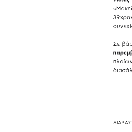
«Μακεδ
39χρον
συνεχί
Σε βάρ
παρεμ
πλοίω
διασάλ
ΔΙΑΒΑΣ