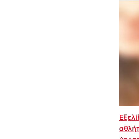
Εξελί
αθλήτ