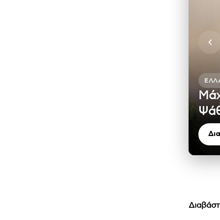
ΕΛΛ
Μάχ
Ψάθ
Δι
Διαβάστ