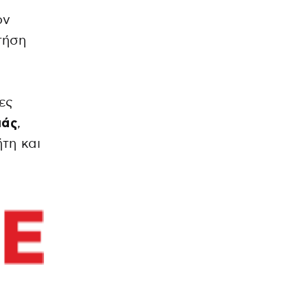
ον
τήση
ες
ιάς
,
τη και