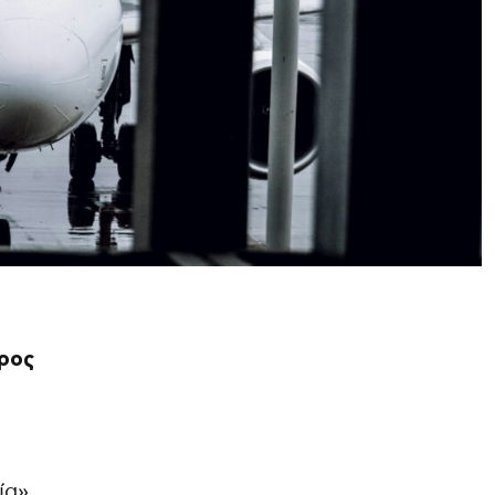
προς
ία»