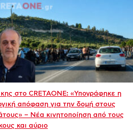
άκης στο CRETAONE: «Υπογράφηκε η
γική απόφαση για την δομή στους
τους» – Νέα κινητοποίηση από τους
κους και αύριο