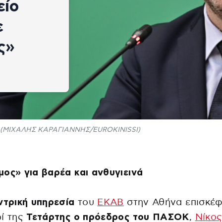
είο
ε
ς»
(ΜΙΧΑΛΗΣ ΚΑΡΑΓΙΑΝΝΗΣ/EUROKINISSI)
ος» για βαρέα και ανθυγιεινά
ντρική υπηρεσία
του
ΕΚΑΒ
στην Αθήνα επισκέ
ί της
Τετάρτης ο πρόεδρος του ΠΑΣΟΚ
,
Νίκο