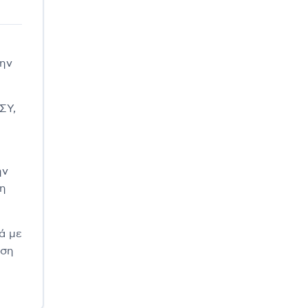
την
ΣΥ,
ην
 η
ά με
ηση