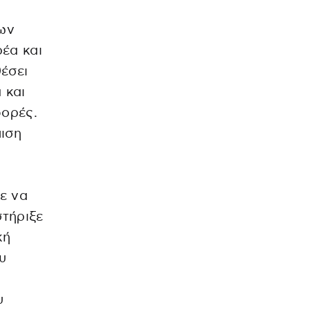
ων
έα και
έσει
 και
φορές.
μιση
ε να
στήριξε
κή
υ
ο
υ