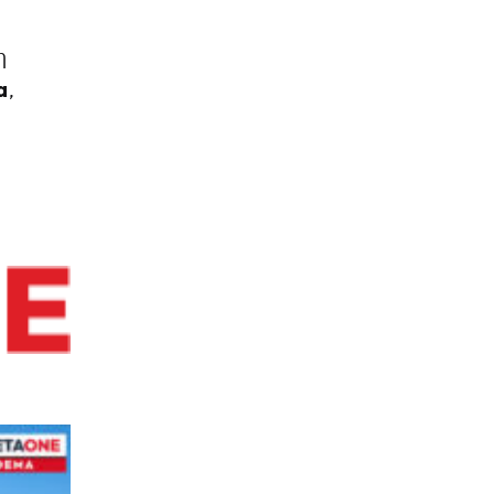
η
α
,