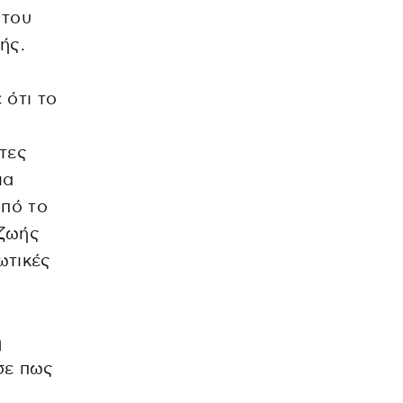
 του
ής.
 ότι το
τες
ια
από το
 ζωής
ωτικές
η
σε πως