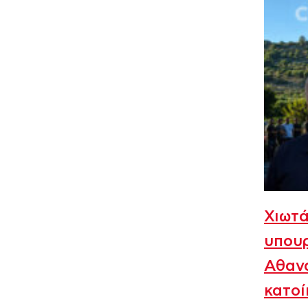
Χιωτ
υπουρ
Αθανά
κατοί