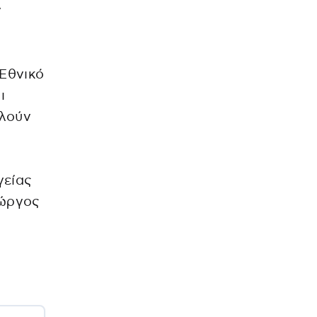
ν
Εθνικό
ι
ελούν
γείας
ιώργος