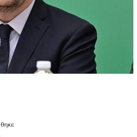
φθηκε
ς