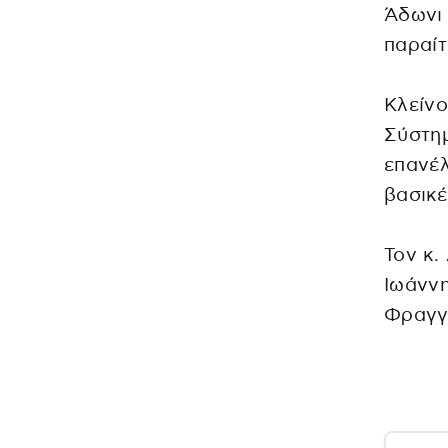
Άδωνι
παραί
Κλείνο
Σύστημ
επανέλ
βασικέ
Τον κ.
Ιωάννη
Φραγγί