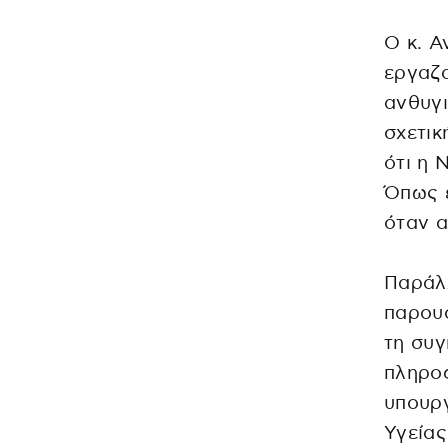
Ο κ. Α
εργαζ
ανθυγι
σχετικ
ότι η 
Όπως ε
όταν α
Παράλλ
παρουσ
τη συγ
πληρο
υπουργ
Υγείας