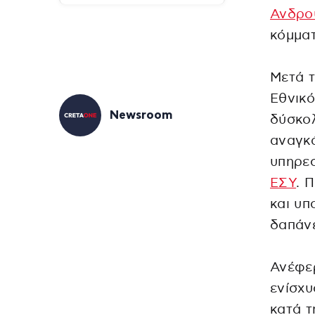
Ανδρο
κόμματ
Μετά τ
Εθνικό
Newsroom
δύσκολ
αναγκά
υπηρεσ
ΕΣΥ
. 
και υπ
δαπάνε
Ανέφερ
ενίσχ
κατά τ