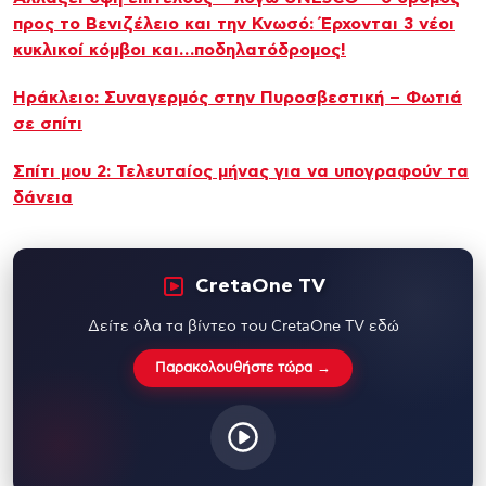
προς το Βενιζέλειο και την Κνωσό: Έρχονται 3 νέοι
κυκλικοί κόμβοι και…ποδηλατόδρομος!
Ηράκλειο: Συναγερμός στην Πυροσβεστική – Φωτιά
σε σπίτι
Σπίτι μου 2: Τελευταίος μήνας για να υπογραφούν τα
δάνεια
CretaOne TV
Δείτε όλα τα βίντεο του CretaOne TV εδώ
Παρακολουθήστε τώρα →