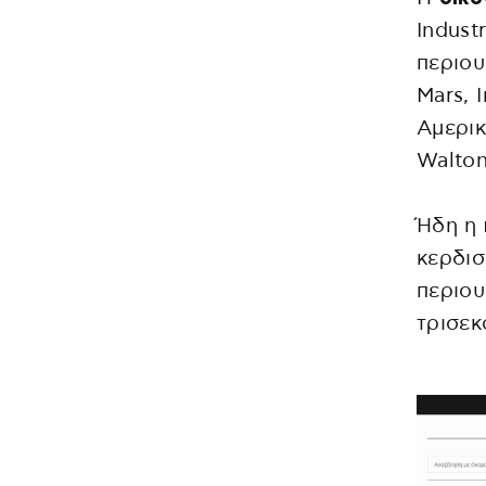
Indust
περιου
Mars, 
Αμερικ
Walton
Ήδη η
κερδισ
περιου
τρισεκ