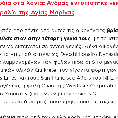
δία στα Χανιά: Άνδρας εντοπίστηκε νε
ραλία της Αγίας Μαρίνας
κτός από πέντε από αυτές τις οικογένειες
βρί
υλάχιστον στην τέταρτη γενιά τους
, με το ιστ
ts να εκτείνεται σε εννέα γενιές. Δέκα οικογέν
 το ντεμπούτο τους ως Decabillionaire Dynasti
ριλαμβανομένων των φυλών πίσω από το μεγα
μικών υλικών Quikrete, τον γίγαντα φορτηγών
s Lines και τους San Francisco 49ers του NFL.
κογένεια, η φυλή Chao της Westlake Corporatio
ο Χιούστον (εκτιμώμενη περιουσία: 9,3
τομμύρια δολάρια), αποχώρησε από τις τάξεις.
γένεια
πίσω από τον όμιλο Koch, Inc. (πρώην K