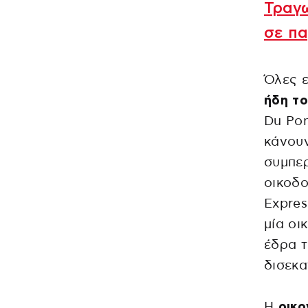
Τραγω
σε πα
Όλες ε
ήδη το
Du Pon
κάνουν
συμπε
οικοδο
Expres
μία οι
έδρα τ
δισεκα
Η
οικο