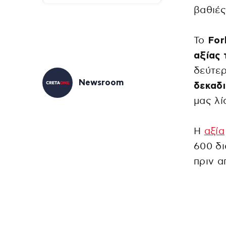
βαθιές
Το
For
αξίας
δεύτερ
Newsroom
δεκαδι
μας λί
Η
αξία
600 δι
πριν α