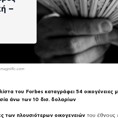
κή –
magnific.com
λίστα του Forbes καταγράφει 54 οικογένειες μ
σία άνω των 10 δισ. δολαρίων
ες των πλουσιότερων οικογενειών
του έθνους ε