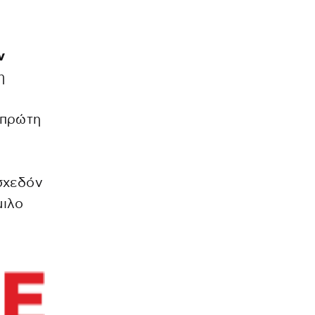
ν
η
 πρώτη
σχεδόν
μιλο