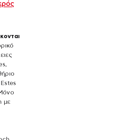
κρός
σκονται
ορικό
ειες
es,
θήριο
 Estes
 Μόνο
n με
och