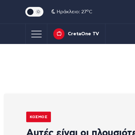
o
Ηράκλειο: 27
C
CretaOne TV
ΚΌΣΜΟΣ
Αυτές είναι οι πλουσιότ