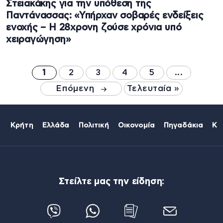
Στειακάκης για την υπόθεση της
Παντάνασσας: «Υπήρχαν σοβαρές ενδείξεις
ενοχής – Η 28χρονη ζούσε χρόνια υπό
χειραγώγηση»
1
2
3
4
5
...
Επόμενη
Τελευταία »
Κρήτη
Ελλάδα
Πολιτική
Οικονομία
Πηγαδάκια
Κό
Στείλτε μας την είδηση: