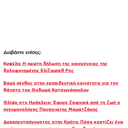
Διαβάστε επίσης:
Κυψέλη: Η πρώτη δήλωση της οικογένειας της
δολοφονημένης Ελίζαμπεθ Ρος
Βαρύ πένθος στην εκπαιδευτική κοινότητα για τον
θάνατο του Θοδωρή Κατσωνόπουλου
Θλίψη στο Ηράκλειο: Έφυγε ξαφνικά από τη ζωή ο
πνευμονολόγος Παναγιώτης Μαματζάκης
Δεκαπενταύγουστος στην Κρήτη: Πόσο κοστίζει ένα