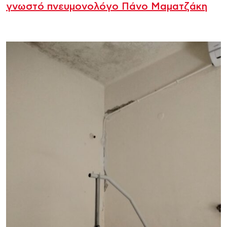
γνωστό πνευμονολόγο Πάνο Μαματζάκη