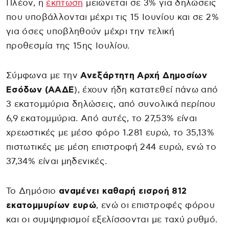
Πλέον, η
έκπτωση
μειώνεται σε 3% για δηλώσεις
που υποβάλλονται μέχρι τις 15 Ιουνίου και σε 2%
για όσες υποβληθούν μέχρι την τελική
προθεσμία της 15ης Ιουλίου.
Σύμφωνα με την
Ανεξάρτητη Αρχή Δημοσίων
Εσόδων (ΑΑΔΕ
), έχουν ήδη κατατεθεί πάνω από
3 εκατομμύρια δηλώσεις, από συνολικά περίπου
6,9 εκατομμύρια. Από αυτές, το 27,53% είναι
χρεωστικές με μέσο φόρο 1.281 ευρώ, το 35,13%
πιστωτικές με μέση επιστροφή 244 ευρώ, ενώ το
37,34% είναι μηδενικές.
Το Δημόσιο
αναμένει καθαρή εισροή 812
εκατομμυρίων ευρώ
, ενώ οι επιστροφές φόρου
και οι συμψηφισμοί εξελίσσονται με ταχύ ρυθμό.