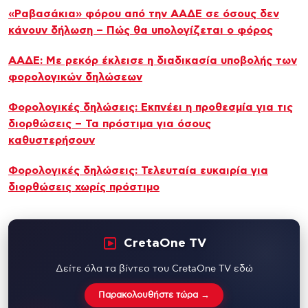
«Ραβασάκια» φόρου από την ΑΑΔΕ σε όσους δεν
κάνουν δήλωση – Πώς θα υπολογίζεται ο φόρος
ΑΑΔΕ: Με ρεκόρ έκλεισε η διαδικασία υποβολής των
φορολογικών δηλώσεων
Φορολογικές δηλώσεις: Εκπνέει η προθεσμία για τις
διορθώσεις – Τα πρόστιμα για όσους
καθυστερήσουν
Φορολογικές δηλώσεις: Τελευταία ευκαιρία για
διορθώσεις χωρίς πρόστιμο
CretaOne TV
Δείτε όλα τα βίντεο του CretaOne TV εδώ
Παρακολουθήστε τώρα →