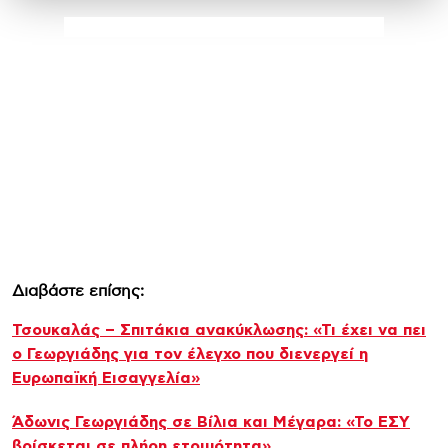
Διαβάστε επίσης:
Τσουκαλάς – Σπιτάκια ανακύκλωσης: «Τι έχει να πει
ο Γεωργιάδης για τον έλεγχο που διενεργεί η
Ευρωπαϊκή Εισαγγελία»
Άδωνις Γεωργιάδης σε Βίλια και Μέγαρα: «Το ΕΣΥ
βρίσκεται σε πλήρη ετοιμότητα»