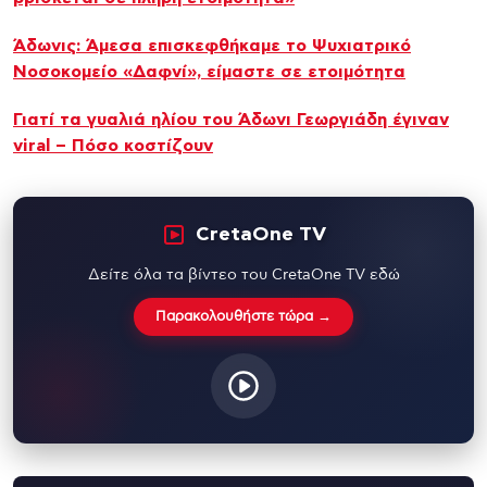
Άδωνις: Άμεσα επισκεφθήκαμε το Ψυχιατρικό
Νοσοκομείο «Δαφνί», είμαστε σε ετοιμότητα
Γιατί τα γυαλιά ηλίου του Άδωνι Γεωργιάδη έγιναν
viral – Πόσο κοστίζουν
CretaOne TV
Δείτε όλα τα βίντεο του CretaOne TV εδώ
Παρακολουθήστε τώρα →