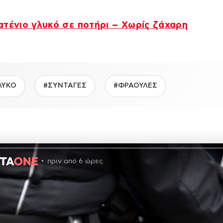
τένιο γλυκό σε ποτήρι – Χωρίς ζάχαρη
ΛΥΚΟ
#ΣΥΝΤΑΓΕΣ
#ΦΡΑΟΥΛΕΣ
πριν από 6 ώρες