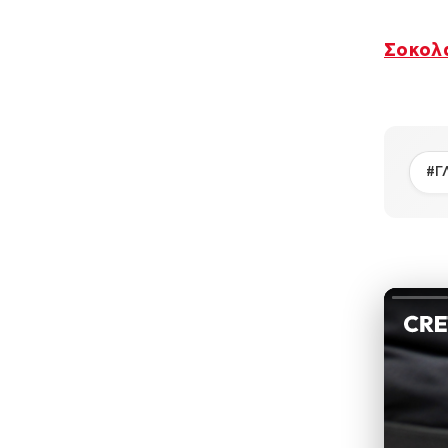
Σοκολα
#Γ