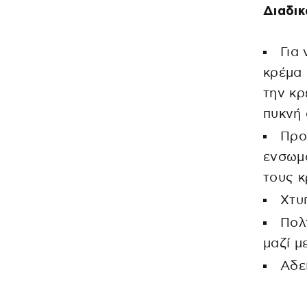
Διαδικ
Για
κρέμα 
την κρ
πυκνή 
Προ
ενσωμα
τους 
Χτυ
Πολ
μαζί μ
Αδε