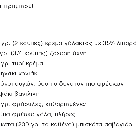
ι τιραμισού!
 γρ. (2 κούπες) κρέμα γάλακτος με 35% λιπαρά
 γρ. (3/4 κούπας) ζάχαρη άχνη
 γρ. τυρί κρέμα
φηνάκι κονιάκ
ρόκοι αυγών, όσο το δυνατόν πιο φρέσκων
αψάκι βανιλίνη
 γρ. φράουλες, καθαρισμένες
ούπα φρέσκο γάλα, πλήρες
ακέτα (200 γρ. το καθένα) μπισκότα σαβαγιάρ