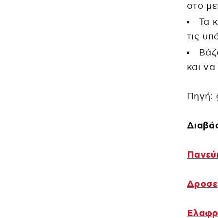
στο μ
Τα 
τις υπ
Βάζ
και να
Πηγή: 
Διαβάσ
Πανεύ
Δροσε
Ελαφρ