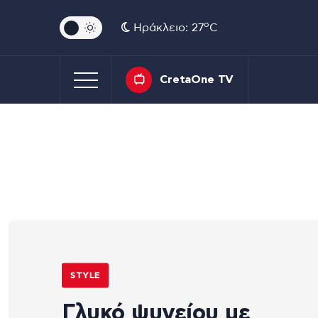
o
Ηράκλειο: 27
C
CretaOne TV
STYLE
Γλυκό ψυγείου με