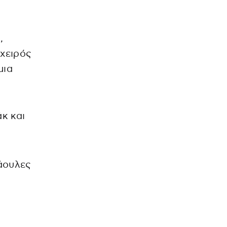
,
 χειρός
μια
άκ και
άουλες