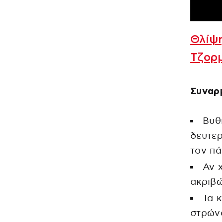
Θλίψη
Τζορ
Συναρ
Βυθ
δευτερ
τον πά
Αν 
ακριβ
Τα 
στρώνο