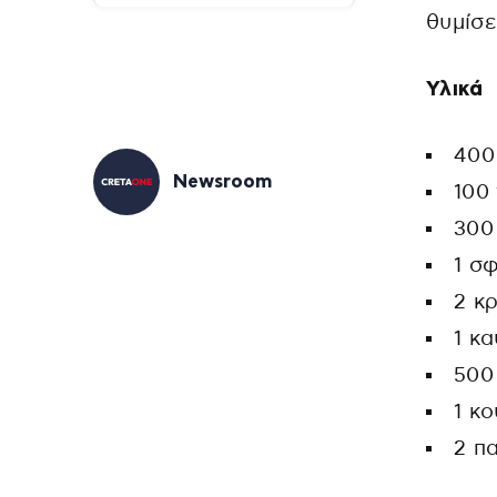
θυμίσε
Υλικά
400
Newsroom
100
300
1 σ
2 κ
1 κ
500
1 κ
2 π