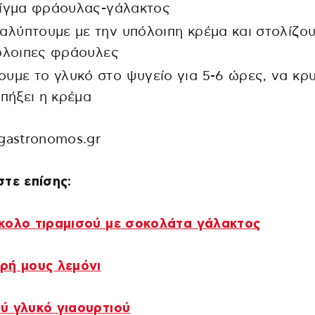
είγμα φράουλας-γάλακτος
καλύπτουμε με την υπόλοιπη κρέμα και στολίζο
όλοιπες φράουλες
ουμε το γλυκό στο ψυγείο για 5-6 ώρες, να κρ
 πήξει η κρέμα
gastronomos.gr
τε επίσης:
κολο τιραμισού με σοκολάτα γάλακτος
ρή μους λεμόνι
ύ γλυκό γιαουρτιού