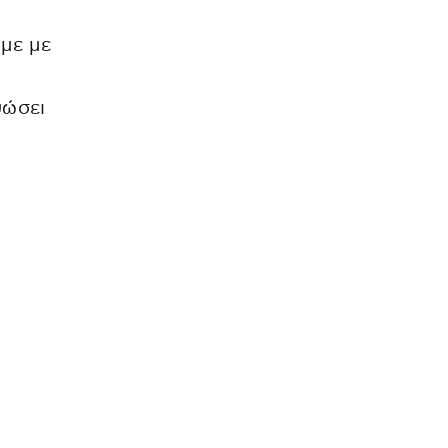
υμε με
υώσει