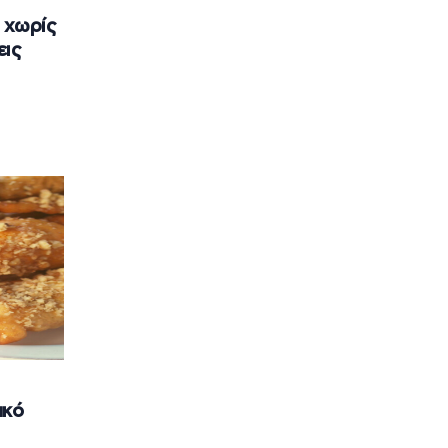
 χωρίς
εις
ακό