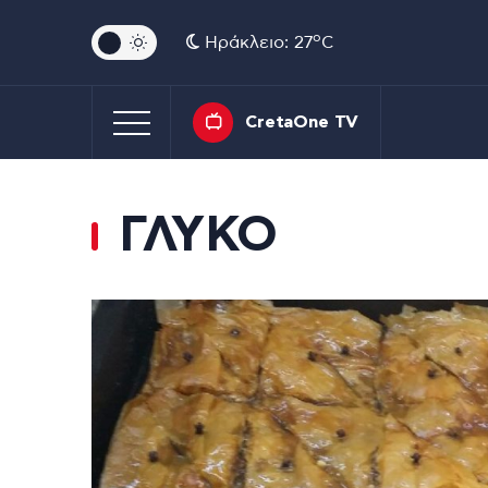
o
Ηράκλειο: 27
C
CretaOne TV
ΓΛΥΚΟ