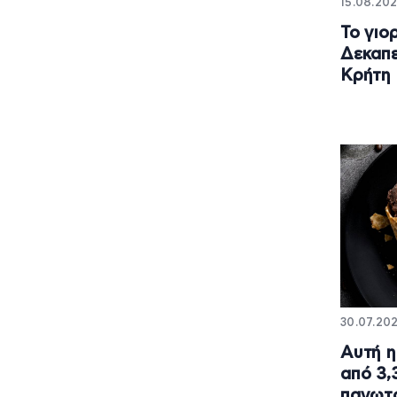
15.08.202
Το γιο
Δεκαπε
Κρήτη 
30.07.202
Αυτή η
από 3,
παγωτο