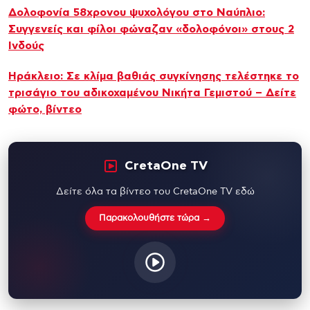
Δολοφονία 58χρονου ψυχολόγου στο Ναύπλιο:
Συγγενείς και φίλοι φώναζαν «δολοφόνοι» στους 2
Ινδούς
Ηράκλειο: Σε κλίμα βαθιάς συγκίνησης τελέστηκε το
τρισάγιο του αδικοχαμένου Νικήτα Γεμιστού – Δείτε
φώτο, βίντεο
CretaOne TV
Δείτε όλα τα βίντεο του CretaOne TV εδώ
Παρακολουθήστε τώρα →