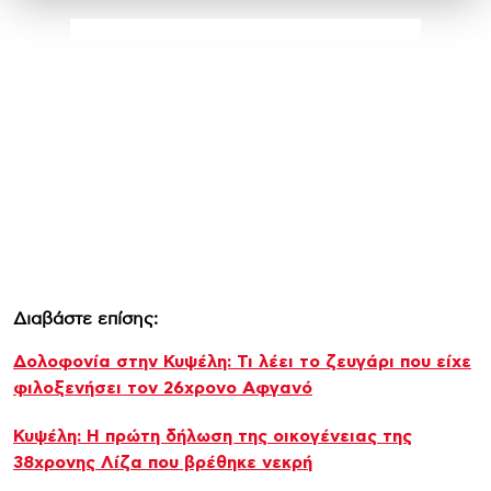
Διαβάστε επίσης:
Δολοφονία στην Κυψέλη: Τι λέει το ζευγάρι που είχε
φιλοξενήσει τον 26χρονο Αφγανό
Κυψέλη: Η πρώτη δήλωση της οικογένειας της
38χρονης Λίζα που βρέθηκε νεκρή