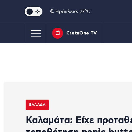
o
Ηράκλειο: 27
C
CretaOne TV
ΕΛΛΆΔΑ
Καλαμάτα: Είχε προταθ