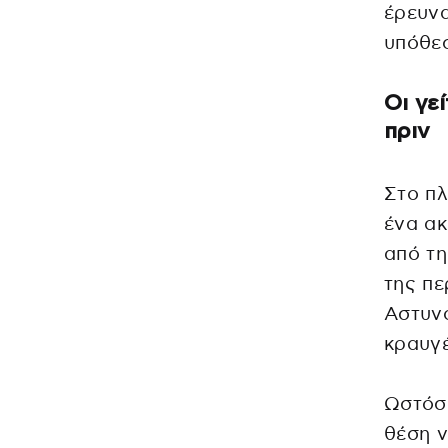
έρευνα
υπόθε
Οι γε
πριν
Στο πλ
ένα ακ
από τη
της πε
Αστυνο
κραυγέ
Ωστόσο
θέση ν