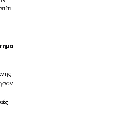
σπίτι
τημα
ένης
χησαν
κές