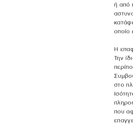
ή από 
αστυνο
κατάφε
οποίο 
Η επαφ
Την ίδ
περίπο
Συμβου
στο πλ
Ισότητ
πληροφ
που αφ
επαγγε