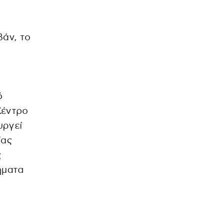
άν, το
ό
Κέντρο
υργεί
ίας
ς
ήματα