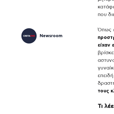
κατάφ
που δ
Όπως ε
Newsroom
προστρ
είχαν 
βρίσκε
αστυνο
γυναί
επειδή
δραστη
τους κ
Τι λέ