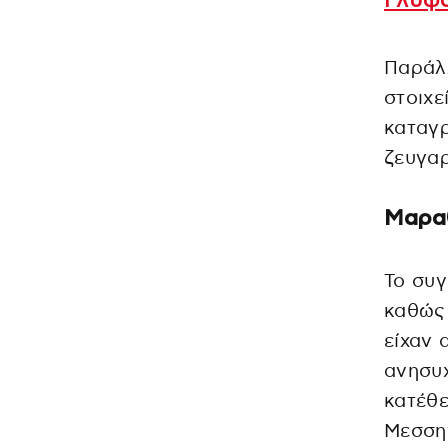
Γλυφ
Παράλλ
στοιχε
καταγρ
ζευγαρ
Μαρα
Το συγ
καθώς
είχαν 
ανησυχ
κατέθε
Μεσσην