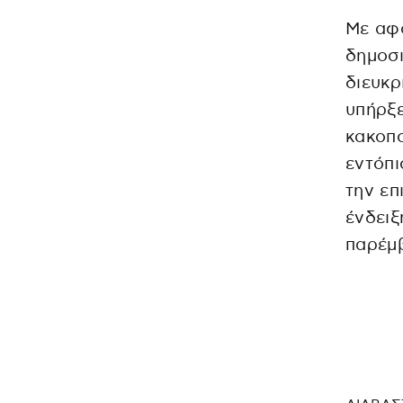
Με αφ
δημοσι
διευκρ
υπήρξε
κακοπο
εντόπι
την επ
ένδειξ
παρέμ