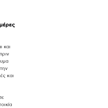
 μέρες
ι και
πριν
ευμα
 την
ές και
σε
οικία