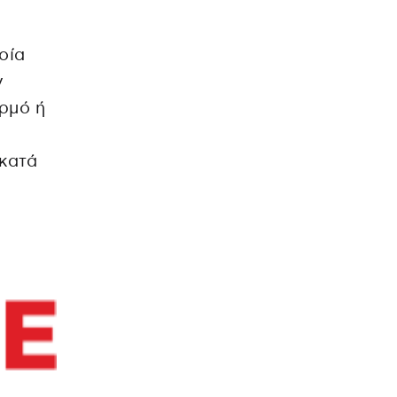
ς
οία
ν
αρμό ή
 κατά