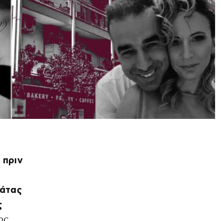
 πριν
άτας
ς
ης