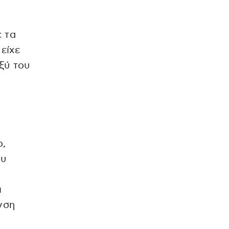
ε τα
είχε
ξύ του
ο,
ου
ι
νση