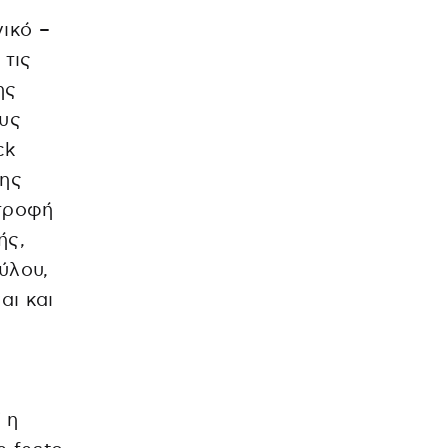
ικό –
 τις
ης
ους
ck
σης
στροφή
ής,
ύλου,
αι και
 η