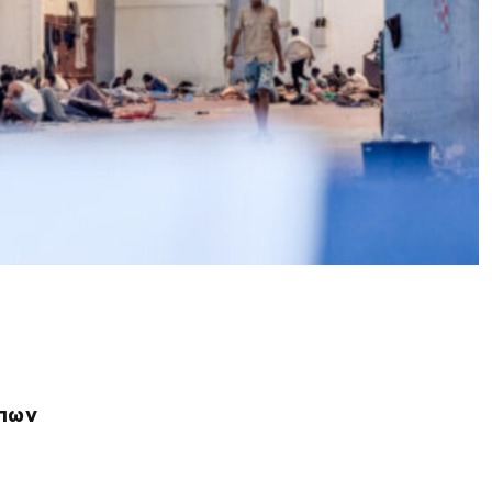
α
ώπων