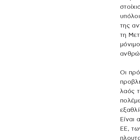
στοίχι
υπόλοι
της αν
τη Μετ
μόνιμ
ανθρώ
Οι πρό
προβλη
λαός τ
πολέμω
εξαθλί
Είναι 
ΕΕ, τω
πλουτ