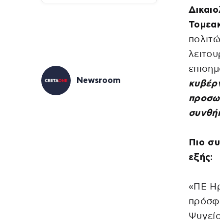
Δικαιο
Τομεα
πολιτώ
λειτου
επισημ
Newsroom
κυβέρν
προσω
συνθή
Πιο συ
εξής:
«ΠΕ Ηρ
πρόσφυ
Ψυγείο