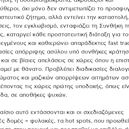
ηση, η σοσιαλδημοκρατία, ακροδεξιοί και
ύθεροι, όχι μόνο δεν αντιμετωπίζει το προσφυγ
στευτικό ζήτημα, αλλά εντείνει την καταστολή,
εις, τον εγκλωβισμό, ενταφιάζει τη Συνθήκη τ
ς, καταργεί κάθε προστατευτική διάταξη για τ
εγμένους και καθιερώνει απαράδεκτες fast tra
κασίες απόρριψης ασύλου υπό συνθήκες κράτη
και σε βίαιες απελάσεις σε χώρες όπου η επι
αμεί με θάνατο. Προβλέπει διαδικασίες διαλογ
ώματος και μαζικών απορρίψεων αιτημάτων ασ
έποντας τις χώρες πρώτης υποδοχής, όπως είν
δα, σε αποθήκες ψυχών.
αίσιο αυτό εντάσσονται και οι σχεδιαζόμενες
ές δομές – φυλακές, τα hot spots, που προωθεί