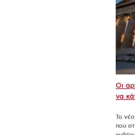
Οι αρ
να κά
Το νέο
που στ