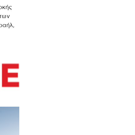
οκής
 των
ραήλ,
ς