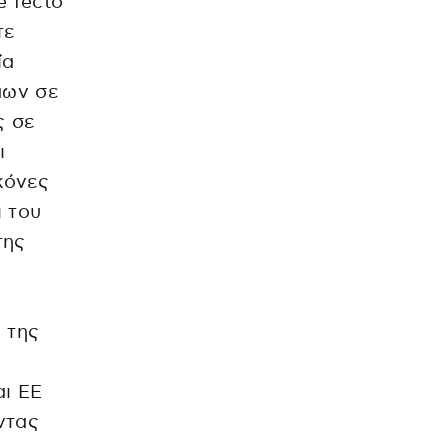
e fecto
τε
ία
πων σε
ς σε
ι
κόνες
ι του
της
 της
αι ΕΕ
ντας