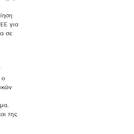
ίηση
ΕΕ για
ρα σε
ν
 ο
τικών
μα.
αι της