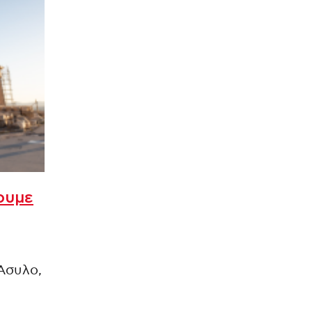
ουμε
Άσυλο,