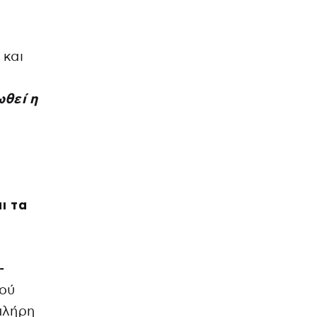
 και
ωθεί η
ι τα
-
ιού
πλήρη