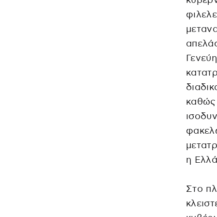
κυβέρν
φιλελε
μετανα
απελάσ
Γενεύη
κατατρ
διαδι
καθώς 
ισοδυν
φακελ
μετατρ
η Ελλά
Στο πλ
κλειστ