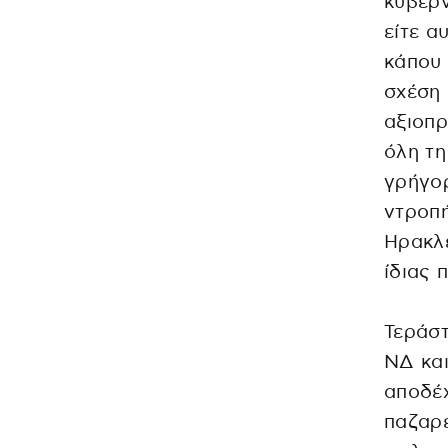
κυβέρν
είτε α
κάπου 
σχέση
αξιοπρ
όλη τη
γρήγορ
ντροπή
Ηρακλε
ίδιας 
Τεράστ
ΝΔ και
αποδέχ
παζαρ