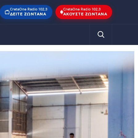
CretaOne Radio 102,3
CretaOne Radio 102,3
ΔΕΊΤΕ ΖΩΝΤΑΝΆ
ΑΚΟΎΣΤΕ ΖΩΝΤΑΝΆ