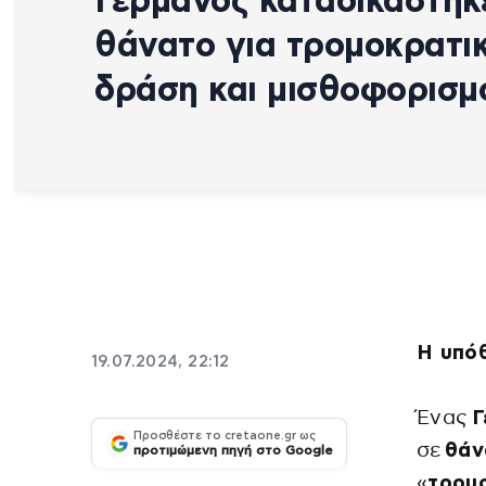
Γερμανός καταδικάστηκ
θάνατο για τρομοκρατι
δράση και μισθοφορισμ
Η υπόθ
19.07.2024, 22:12
Ένας
Γ
Προσθέστε το cretaone.gr ως
σε
θάν
προτιμώμενη πηγή στο Google
«
τρομο