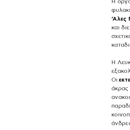
Η οργ
φυλακ
‘Αλες 
και δι
σχετικ
καταδι
Η Λευκ
εξακολ
Οι
εκτ
άκρας 
ανακοι
παραδί
κοινοπ
άνδρε