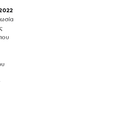
 2022
ρωσία
ς
που
ου
ς