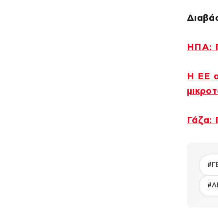
Διαβάσ
ΗΠΑ: Π
Η ΕΕ α
μικρο
Γάζα: 
#Γ
#Λ