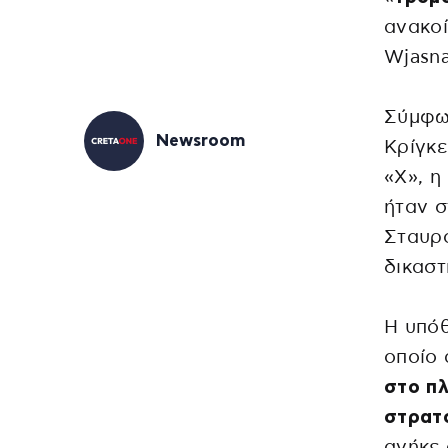
ανακο
Wjasna
Σύμφων
Newsroom
Κρίγκε
«Χ», 
ήταν σ
Σταυρο
δικαστ
Η υπόθ
οποίο 
στο πλ
στρατ
ανήκε 