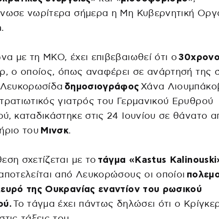
ίνωσε νωρίτερα σήμερα η Μη Κυβερνητική Ορ
.
α με τη ΜΚΟ, έχει επιβεβαιωθεί ότι ο
30χρον
ρ, ο οποίος, όπως αναφέρει σε ανάρτησή της 
η Λευκορωσίδα
δημοσιογράφος
Χάνα Λιουμπάκο
τρατιωτικός γιατρός του Γερμανικού Ερυθρού
ύ, καταδικάστηκε στις 24 Ιουνίου σε θάνατο α
ήριο του
Μινσκ
.
εση σχετίζεται με το
τάγμα «Kastus Kalinouski
αποτελείται από Λευκορώσους οι οποίοι
πολεμ
ευρό της Ουκρανίας εναντίον του ρωσικού
ού.
Το τάγμα έχει πάντως δηλώσει ότι ο Κρίγκε
στις τάξεις του.