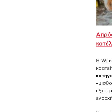
Απρόο
κατέλ
Η Wjas
κρατεί
κατηγο
«μισθο
εξτρεμ
ενορχ