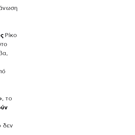
γάνωση
ος
Ρίκο
στο
βα,
πό
»
, το
ούν
ρ δεν