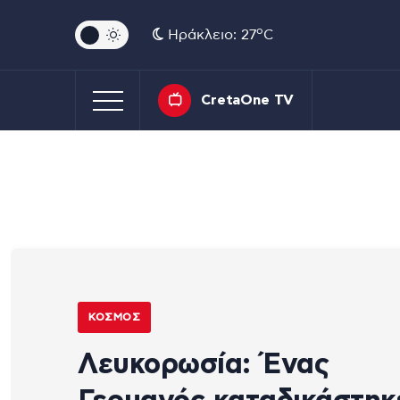
o
Ηράκλειο: 27
C
CretaOne TV
ΚΌΣΜΟΣ
Λευκορωσία: Ένας