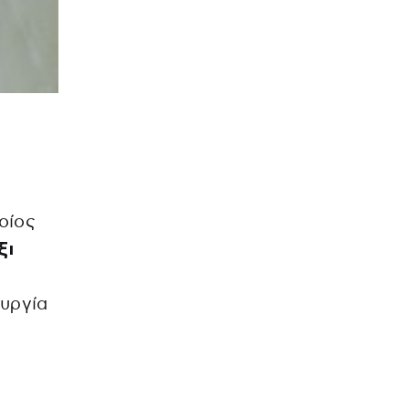
οίος
ξι
ουργία