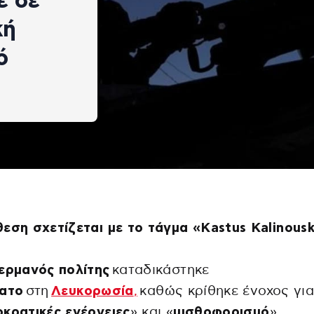
ε σε
κή
ό
εση σχετίζεται με το τάγμα «Kastus Kalinousk
ερμανός πολίτης
καταδικάστηκε
ατο
στη
Λευκορωσία
,
καθώς κρίθηκε ένοχος γι
κρατικές ενέργειες
» και «
μισθοφορισμό
»,