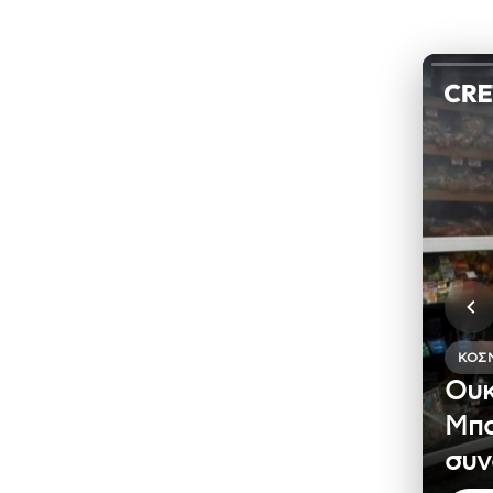
ΚΌΣ
Ουκ
Μπα
συν