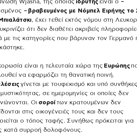
άνωση Wjasna, της οποίας
ιδρυτής
είναι ο –
ισμένος –
βραβευμένος με Νόμπελ Ειρήνης το
Μπιαλάτσκι
, έχει τεθεί εκτός νόμου στη Λευκο
ευκρινίζει ότι δεν διαθέτει ακριβείς πληροφορίε
ά με τις κατηγορίες που βάρυναν τον Γερμανό 
κάστηκε.
ορωσία είναι η τελευταία χώρα της
Ευρώπης
π
ουθεί να εφαρμόζει τη θανατική ποινή.
ελέσεις
γίνεται με τουφεκισμό και υπό συνθήκε
μυστικότητας, σε ημερομηνίες οι οποίες δεν
νώνονται. Οι
σοροί
των κρατουμένων δεν
δονται στις οικογένειές τους και δεν τους
οιείται ο τόπος ταφής. Συνήθως πρόκειται για
ς κατά συρροή δολοφόνους.