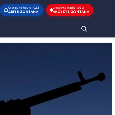
CretaOne Radio 102,3
CretaOne Radio 102,3
ΔΕΊΤΕ ΖΩΝΤΑΝΆ
ΑΚΟΎΣΤΕ ΖΩΝΤΑΝΆ