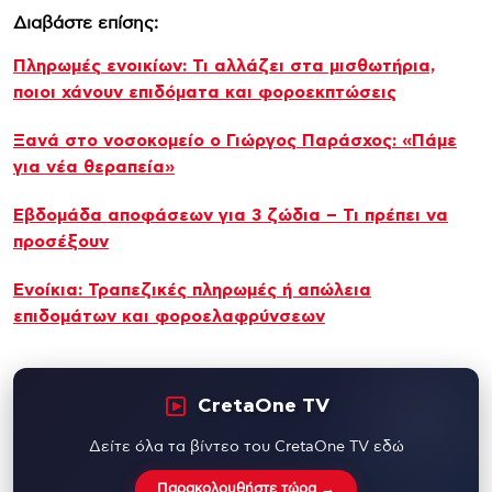
Διαβάστε επίσης:
Πληρωμές ενοικίων: Τι αλλάζει στα μισθωτήρια,
ποιοι χάνουν επιδόματα και φοροεκπτώσεις
Ξανά στο νοσοκομείο ο Γιώργος Παράσχος: «Πάμε
για νέα θεραπεία»
Εβδομάδα αποφάσεων για 3 ζώδια – Τι πρέπει να
προσέξουν
Ενοίκια: Τραπεζικές πληρωμές ή απώλεια
επιδομάτων και φοροελαφρύνσεων
CretaOne TV
Δείτε όλα τα βίντεο του CretaOne TV εδώ
Παρακολουθήστε τώρα →