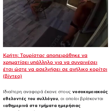
Κρήτη: Τουρίστας αποπειράθηκε να
χρηματίσει υπάλληλο για να συναινέσει
έτσι ώστε να ασελγήσει σε ανήλικο κορίτσι
(βίντεο)
Ιδιαίτερη αναφορά έκανε στους
νοσοκομειακούς
εθελοντές του συλλόγου
, οι οποίοι βρίσκονται
κ
αθημερινά στα τμήματα ημερήσιας