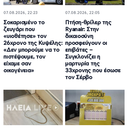
07.08.2026, 22:23
07.08.2026, 22:05
Σοκαρισμένο το
Πτήση-θρίλερ της
ζευγάρι που
Ryanair: Στην
«υιοθέτησε» τον
δικαιοσύνη
26χρονο της Κυψέλης:
προσφεύγουν οι
«Δεν μπορούμε να το
επιβάτες –
πιστέψουμε, τον
Συγκλονίζει η
είχαμε σαν
μαρτυρία της
οικογένεια»
33χρονης που έσωσε
τον Σέρβο