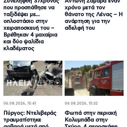
Συνελήφθη 37χρονος
Αντώνη Σαμαρά έναν
που προσπάθησε να
χρόνο μετά τον
ταξιδέψει με…
θάνατο της Λένας – Η
οπλοστάσιο στην
ανάρτηση για την
χειραποσκευή του –
αδελφή του
Βρέθηκαν 4 μαχαίρια
και δύο ψαλίδια
κλαδέματος
06.08.2026, 15:41
06.08.2026, 15:32
Πύργος: Ντελιβεράς
Φωτιά στην περιοχή
τραυματίστηκε
Κολυμπάδα στην
σοβαρά μετά από
Σκύρο, 4 αεροσκάφη