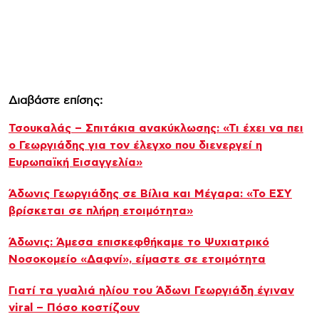
Διαβάστε επίσης:
Τσουκαλάς – Σπιτάκια ανακύκλωσης: «Τι έχει να πει
ο Γεωργιάδης για τον έλεγχο που διενεργεί η
Ευρωπαϊκή Εισαγγελία»
Άδωνις Γεωργιάδης σε Βίλια και Μέγαρα: «Το ΕΣΥ
βρίσκεται σε πλήρη ετοιμότητα»
Άδωνις: Άμεσα επισκεφθήκαμε το Ψυχιατρικό
Νοσοκομείο «Δαφνί», είμαστε σε ετοιμότητα
Γιατί τα γυαλιά ηλίου του Άδωνι Γεωργιάδη έγιναν
viral – Πόσο κοστίζουν