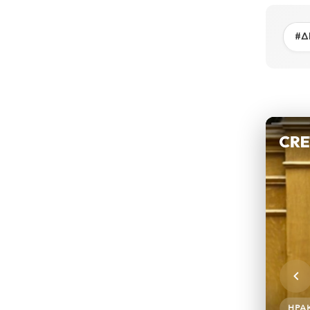
#Δ
ΗΡΆ