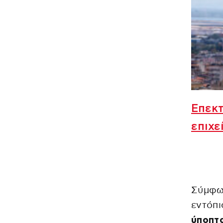
Επεκτ
επιχε
Σύμφω
εντόπ
ύποπτ