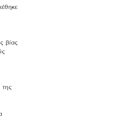
χέθηκε
ής βίας
ύς
 της
α