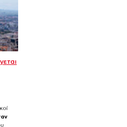
γεται
κοί
ναν
ου