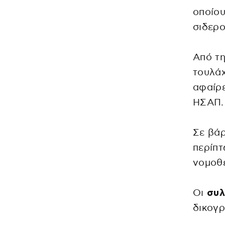
οποίου
σιδερο
Από τ
τουλάχ
αφαίρε
ΗΣΑΠ.
Σε βά
περίπτ
νομοθε
Οι
συλ
δικογρ