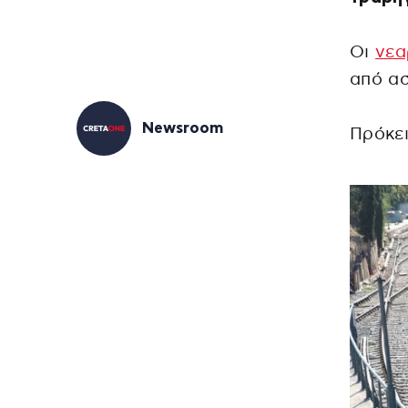
Οι
νεα
από ασ
Newsroom
Πρόκει