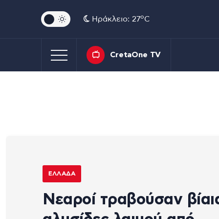
o
Ηράκλειο: 27
C
CretaOne TV
ΕΛΛΆΔΑ
Νεαροί τραβούσαν βίαι