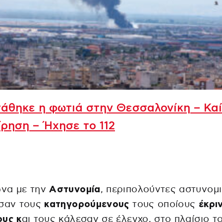
άθηκε η φωτιά στην Θεσσαλονίκη – Καί
ίρηση – Ήχησε το 112
να με την
Αστυνομία
, περιπολούντες αστυνομι
ισαν τους
κατηγορούμενους
τους οποίους
έκρι
ους κ
αι τους κάλεσαν σε έλεγχο, στο πλαίσιο τ