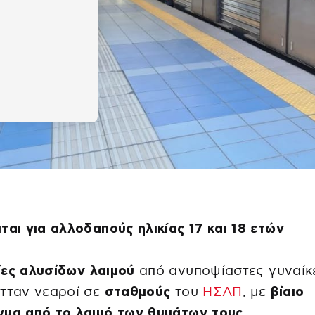
ται για αλλοδαπούς ηλικίας 17 και 18 ετών
ίες αλυσίδων
λαιμού
από ανυποψίαστες γυναίκ
τταν νεαροί σε
σταθμούς
του
ΗΣΑΠ
, με
βίαιο
μα από το λαιμό των θυμάτων τους.