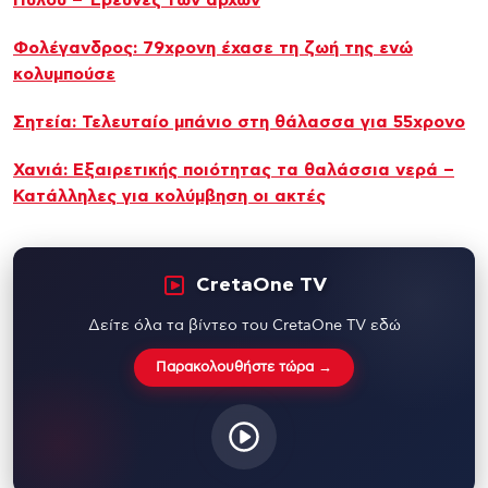
Φολέγανδρος: 79χρονη έχασε τη ζωή της ενώ
κολυμπούσε
Σητεία: Τελευταίο μπάνιο στη θάλασσα για 55χρονο
Χανιά: Εξαιρετικής ποιότητας τα θαλάσσια νερά –
Κατάλληλες για κολύμβηση οι ακτές
CretaOne TV
Δείτε όλα τα βίντεο του CretaOne TV εδώ
Παρακολουθήστε τώρα →