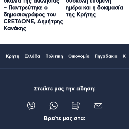
σκαλιά της εκκλησίας
δύσκολη επόμενη
– Παντρεύτηκε ο
ημέρα και η δοκιμασία
δημοσιογράφος του
της Κρήτης
CRETAONE, Δημήτρης
Κανάκης
Κρήτη
Ελλάδα
Πολιτική
Οικονομία
Πηγαδάκια
Κό
Στείλτε μας την είδηση:
Βρείτε μας στα: