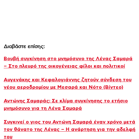
Διαβάστε επίσης:
Βουβή συγκίνηση στο μνημόσυνο της Λένας Σαμαρά
– Στο πλευρό της οικογένειας φίλοι και πολιτικοί
Αυγενάκης και Κεφαλογιάννης ζητούν σύνδεση του
νέου αεροδρομίου με Μεσαρά και Νότο (Βίντεο)
Αντώνης Σαμαράς: Σε κλίμα συγκίνησης το ετήσιο
μνημόσυνο για τη Λένα Σαμαρά
Συγκινεί ο γιος του Αντώνη Σαμαρά έναν χρόνο μετά
τον θάνατο της Λένας – Η ανάρτηση για την αδελφή
του