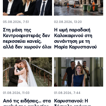
05.08.2026, 7:51
02.08.2026, 13:20
Στη μάχη της
Η ωμή παραδοχή
Κεντροαριστεράς δεν
Καλοκαιρινού στη
περισσεύει κανείς,
συνάντηση με τη
αλλά δεν χωρούν όλοι
Μαρία Καρυστιανού
01.08.2026, 11:03
01.08.2026, 7:44
Από τις ειδήσεις… στα
Καρυστιανού: Η