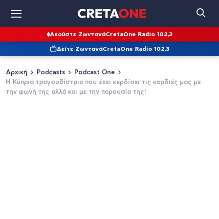
Ακούστε Ζωντανά
CretaOne Radio 102,3
Δείτε Ζωντανά
CretaOne Radio 102,3
Αρχική
Podcasts
Podcast One
Η Κύπρια τραγουδίστρια που έχει κερδίσει τις καρδιές μας με
την φωνή της αλλά και με την παρουσία της!