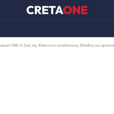
odcast ONE: Η ζωή της δίπλα στον κυπελλούχος Ελλάδος και προπο