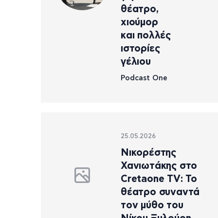
θέατρο,
χιούμορ
και πολλές
ιστορίες
γέλιου
Podcast One
25.05.2026
Νικορέστης
Χανιωτάκης στο
Cretaone TV: Το
θέατρο συναντά
τον μύθο του