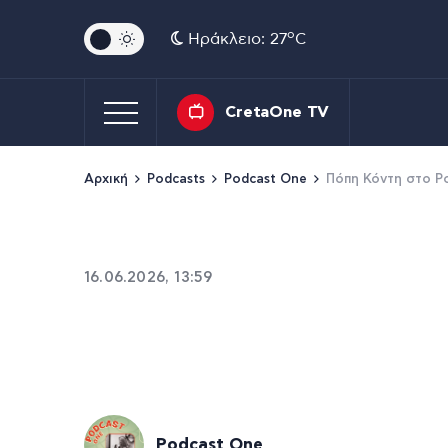
o
Ηράκλειο: 27
C
CretaOne TV
Αρχική
Podcasts
Podcast One
Πόπη Κόντη στο P
16.06.2026, 13:59
Podcast One