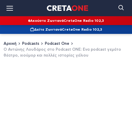
Ακούστε Ζωντανά
CretaOne Radio 102,3
Δείτε Ζωντανά
CretaOne Radio 102,3
Αρχική
Podcasts
Podcast One
Ο Αντώνης Λουδάρος στο Podcast ONE: Ενα podcast γεμάτο
θέατρο, χιούμορ και πολλές ιστορίες γέλιου