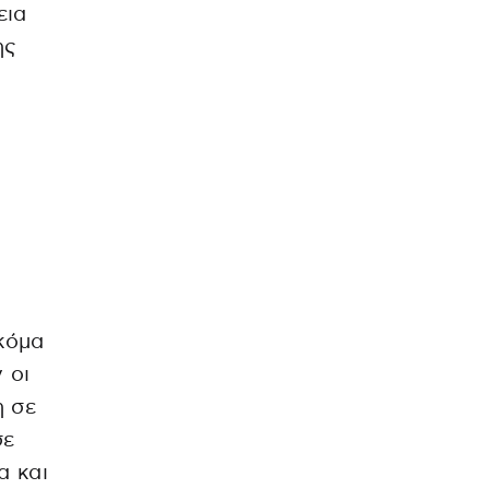
εια
ης
κόμα
 οι
η σε
σε
α και