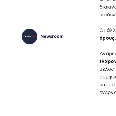
διακιν
παιδικ
Οι άλλ
Newsroom
όρους
Ανάμεσ
19χρο
μέλος 
σύμφων
υποστη
ενεργ