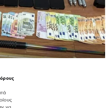
 όρους
πτά
οίους
αν να