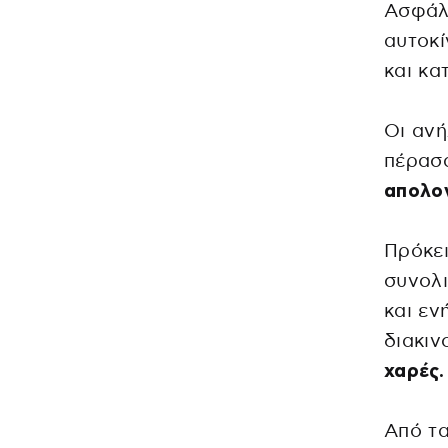
Ασφάλε
αυτοκί
και κα
Οι ανή
πέρασα
απολο
Πρόκει
συνολι
και εν
διακιν
χαρές.
Από τα