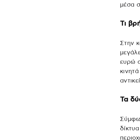
μέσα σ
Τι βρ
Στην κ
μεγάλε
ευρώ σ
κινητά
αντικε
Τα δύ
Σύμφω
δίκτυα
περιοχ