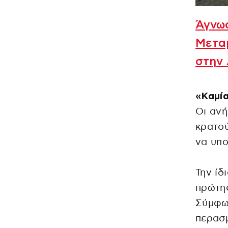
Άγνωσ
Μετα
στην 
«Καμία
Οι ανή
κρατού
να υπο
Την ίδ
πρώτη
Σύμφων
περασμ