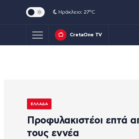
o
Ηράκλειο: 27
C
CretaOne TV
ΕΛΛΆΔΑ
Προφυλακιστέοι επτά α
τους εννέα