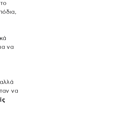
 το
πόδια,
ικά
ια να
 αλλά
νταν να
ές