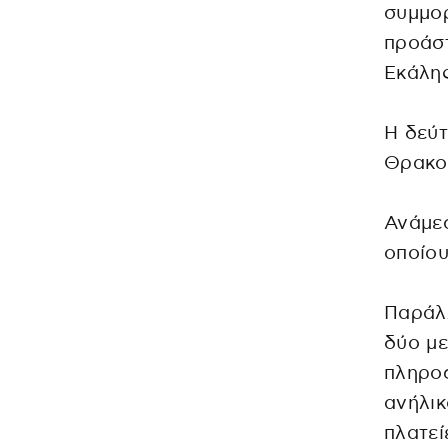
συμμορ
προάστ
Εκάλης
Η δεύτ
Θρακο
Ανάμεσ
οποίου
Παράλλ
δύο με
πληροφ
ανήλικ
πλατεί