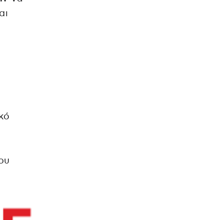
αι
κό
ου