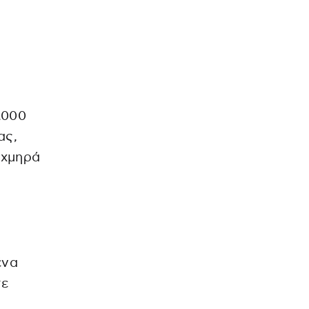
.000
ας,
ιχμηρά
ένα
σε