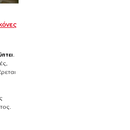
κόνες
ύπτει
.
ές,
έρεται
ς
τος.