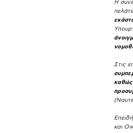
Η συνέ
πελάτε
εκάστ
Υπουργ
άνοιγ
νομοθε
Στις ε
συμπερ
καθώς 
προσυ
(Ναυτε
Επειδή
και Οι