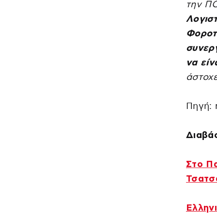
την Π
Λογισ
Φοροτ
συνεργ
να είν
άστοχε
Πηγή: 
Διαβάσ
Στο Π
Τσατσ
Ελληνι