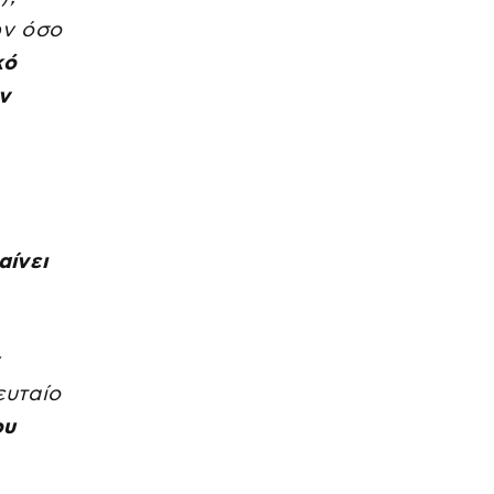
ών όσο
κό
ν
αίνει
ευταίο
ου