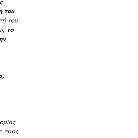
ς
η του
τή του
νες
το
ην
α,
ομίας
ε προς