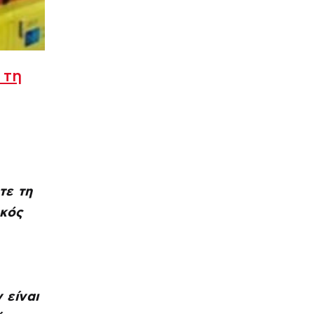
 τη
τε τη
ικός
 είναι