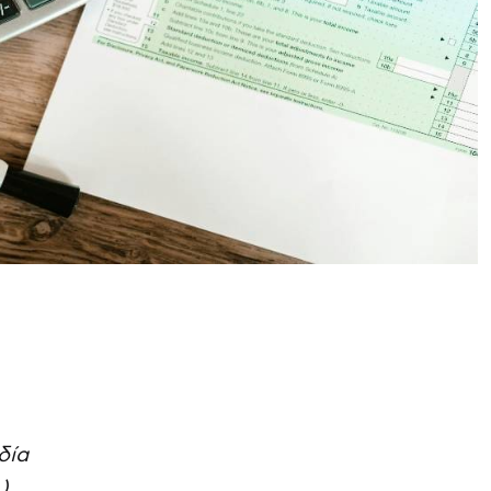
δία
),