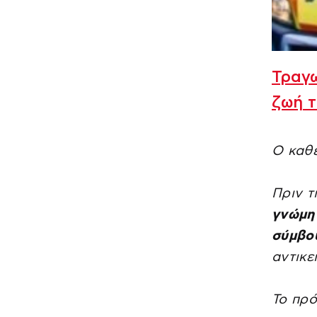
Τραγω
ζωή 
Ο καθέ
Πριν τ
γνώμη 
σύμβου
αντικε
Το πρ