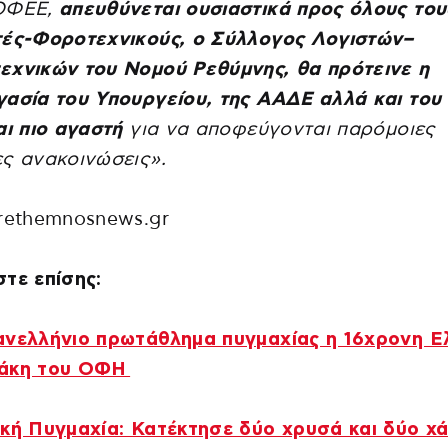
ΟΦΕΕ,
απευθύνεται ουσιαστικά προς όλους του
τές-Φοροτεχνικούς, ο Σύλλογος Λογιστών–
εχνικών του Νομού Ρεθύμνης, θα πρότεινε η
ασία του Υπουργείου, της ΑΑΔΕ αλλά και του
αι πιο αγαστή
για να αποφεύγονται παρόμοιες
ς ανακοινώσεις».
rethemnosnews.gr
τε επίσης:
ανελλήνιο πρωτάθλημα πυγμαχίας η 16χρονη Ε
άκη του ΟΦΗ
κή Πυγμαχία: Κατέκτησε δύο χρυσά και δύο χά