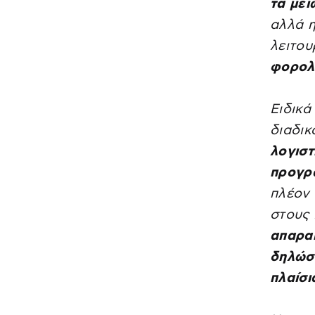
τα μει
αλλά 
λειτο
φορολ
Ειδικά
διαδικ
λογισ
προγρ
πλέον 
στους
απαραί
δηλώσε
πλαίσι