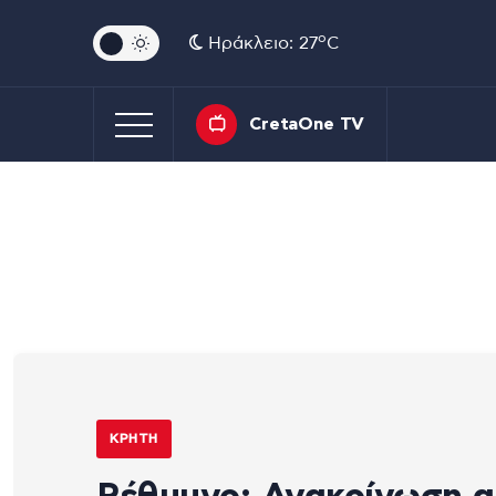
o
Ηράκλειο: 27
C
CretaOne TV
ΚΡΉΤΗ