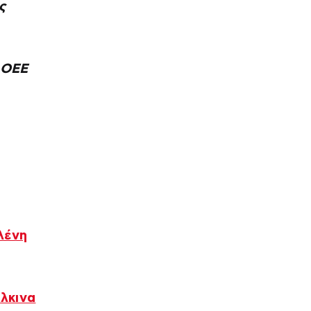
ς
 ΟΕΕ
λένη
λκινα