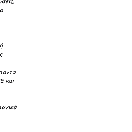
σεις,
α
ή
ς
 πάντα
Ε και
ρονικά