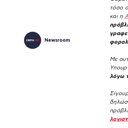
τόσο ο
και η
Α
πρόβλη
γραφε
Newsroom
φορολ
Με αυτ
Υπουρ
λόγω 
Σίγου
δηλώσε
πρόβλ
λογιστ