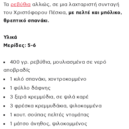
Τα
ρεβύθια
αλλιώς, σε μια λαχταριστή συνταγή
του Χριστόφορου Πέσκια,
με πελτέ και μπόλικο,
θρεπτικό σπανάκι.
Υλικά
Μερίδες: 5-6
400 γρ. ρεβύθια, μουλιασμένα σε νερό
αποβραδίς
1 κιλό σπανάκι, χοντροκομμένο
1 φύλλο δάφνης
3 ξερά κρεμμύδια, σε ψιλά καρέ
3 φρέσκα κρεμμυδάκια, ψιλοκομμένα
1 κουτ. σούπας πελτές ντομάτας
1 μάτσο άνηθος, ψιλοκομμένος