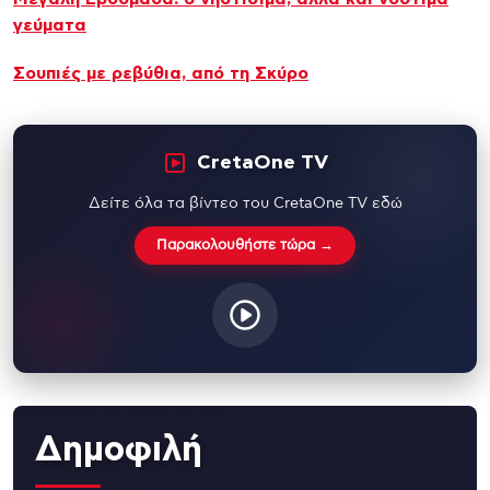
γεύματα
Σουπιές με ρεβύθια, από τη Σκύρο
CretaOne TV
Δείτε όλα τα βίντεο του CretaOne TV εδώ
Παρακολουθήστε τώρα →
Δημοφιλή