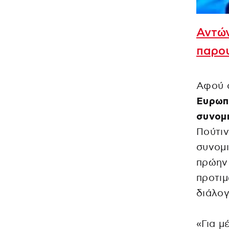
Αντώ
παρο
Αφού 
Ευρωπ
συνομι
Πούτιν
συνομι
πρώην
προτιμ
διάλογ
«Για μ