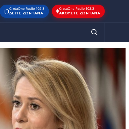
CretaOne Radio 102,3
CretaOne Radio 102,3
ΔΕΊΤΕ ΖΩΝΤΑΝΆ
ΑΚΟΎΣΤΕ ΖΩΝΤΑΝΆ