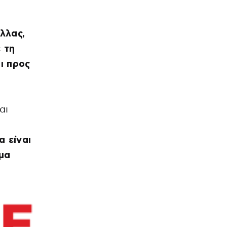
λλας,
 τη
ι προς
αι
α είναι
μα