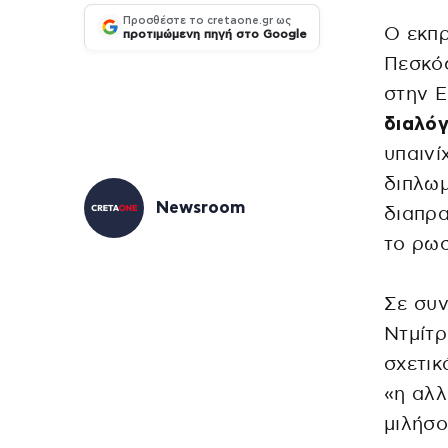
Προσθέστε το cretaone.gr ως
Ο εκπ
προτιμώμενη πηγή στο Google
Πεσκόφ
στην Ε
διαλό
υπαινί
διπλω
Newsroom
διαπρ
το ρωσ
Σε συν
Ντμίτρ
σχετικ
«η αλλ
μιλήσο