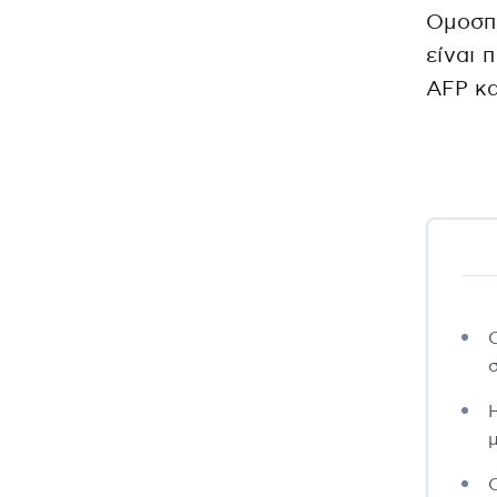
Ομοσπο
είναι 
AFP κα
μ