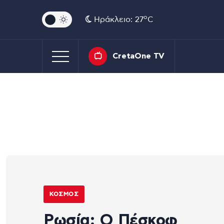
o
Ηράκλειο: 27
C
CretaOne TV
ΚΌΣΜΟΣ
Ρωσία: Ο Πέσκοφ