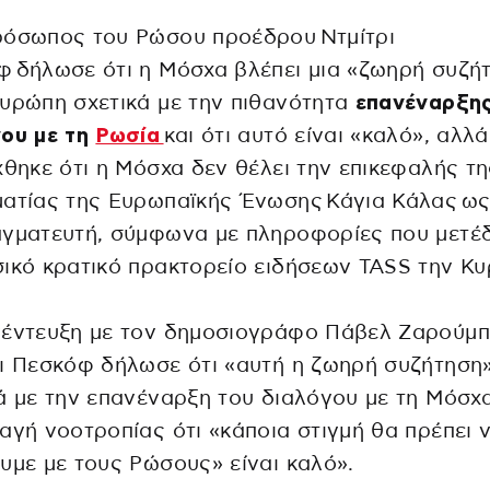
ρόσωπος του Ρώσου προέδρου Ντμίτρι
 δήλωσε ότι η Μόσχα βλέπει μια «ζωηρή συζή
υρώπη σχετικά με την πιθανότητα
επανέναρξης
γου με τη
Ρωσία
και ότι αυτό είναι «καλό», αλλά
χθηκε ότι η Μόσχα δεν θέλει την επικεφαλής τη
ματίας της Ευρωπαϊκής Ένωσης Κάγια Κάλας ω
αγματευτή, σύμφωνα με πληροφορίες που μετέ
ικό κρατικό πρακτορείο ειδήσεων TASS την Κυ
έντευξη με τον δημοσιογράφο Πάβελ Ζαρούμπι
ι Πεσκόφ δήλωσε ότι «αυτή η ζωηρή συζήτηση
ά με την επανέναρξη του διαλόγου με τη Μόσχα
αγή νοοτροπίας ότι «κάποια στιγμή θα πρέπει 
υμε με τους Ρώσους» είναι καλό».