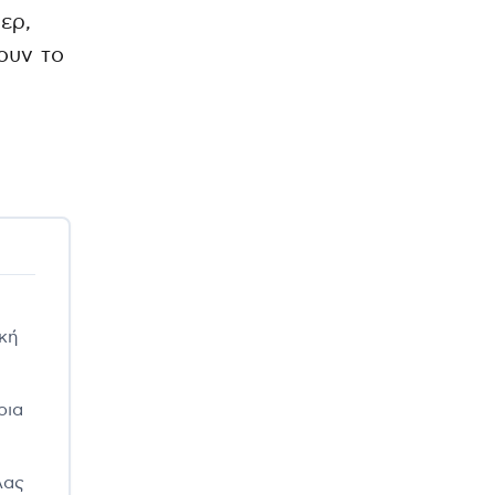
ερ,
ουν το
ϊκή
ρια
λας