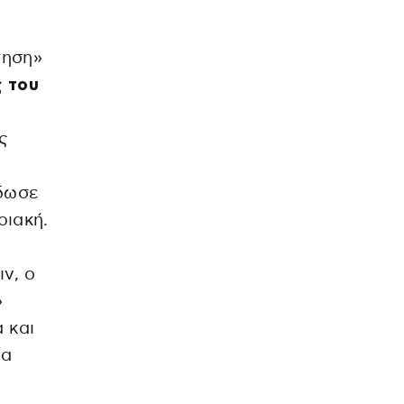
τηση»
 του
ς
ς
δωσε
ριακή.
ν, ο
»
 και
να