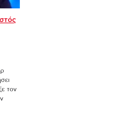
ωστός
ίρ
σει
ξε τον
ον