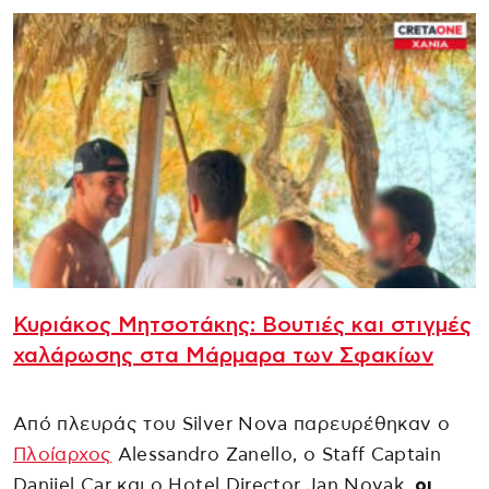
Κυριάκος Μητσοτάκης: Βουτιές και στιγμές
χαλάρωσης στα Μάρμαρα των Σφακίων
Από πλευράς του Silver Nova παρευρέθηκαν ο
Πλοίαρχος
Alessandro Zanello, ο Staff Captain
Danijel Car και ο Hotel Director Jan Novak,
οι