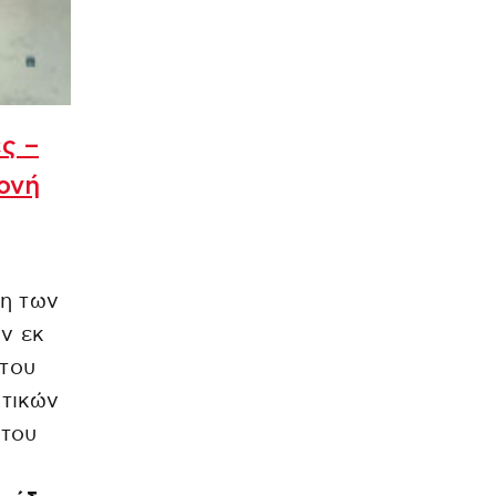
ς –
ονή
ση των
ν εκ
του
ητικών
 του