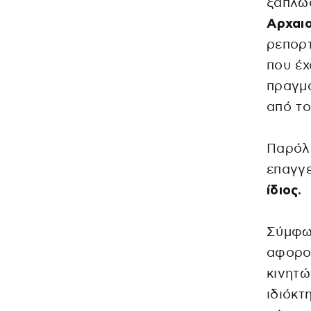
ξαπλωσ
Αρχαι
ρεπορτ
που έχ
πραγμα
από το
Παρόλ
επαγγε
ίδιος.
Σύμφων
αφορο
κινητώ
ιδιόκτ