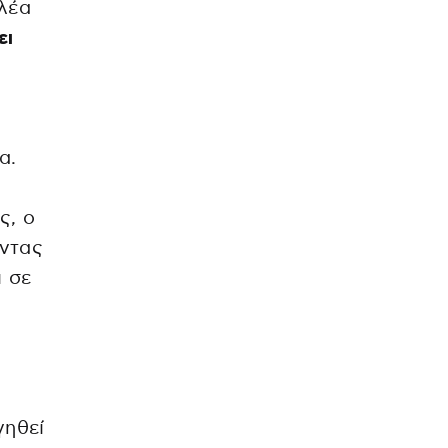
ελέα
ει
α.
ς, ο
ντας
ι σε
γηθεί