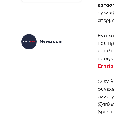
κατασ
εγκλωβ
ατέρμο
Ένα χα
Newsroom
που π
εκτυλί
πασίγ
Σητεία
Ο εν λ
συνεχε
αλλά 
(ξαπλώ
βρίσκε