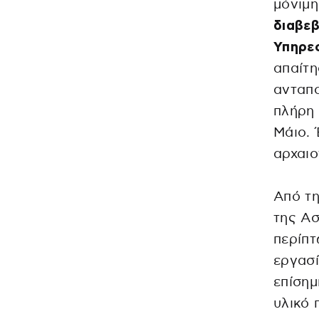
μόνιμ
διαβεβ
Υπηρε
απαίτη
ανταπο
πλήρη
Μάιο. 
αρχαιο
Από τη
της Ασ
περίπτ
εργασί
επίσημ
υλικό 