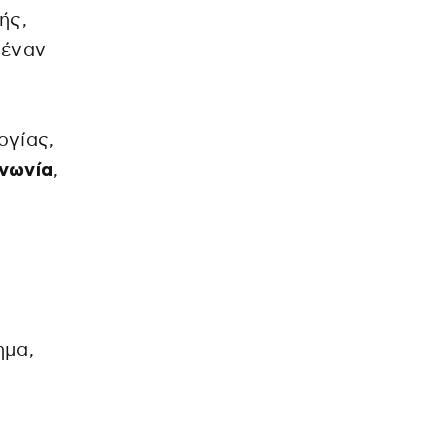
ής,
 έναν
ργίας,
ινωνία
,
ημα,