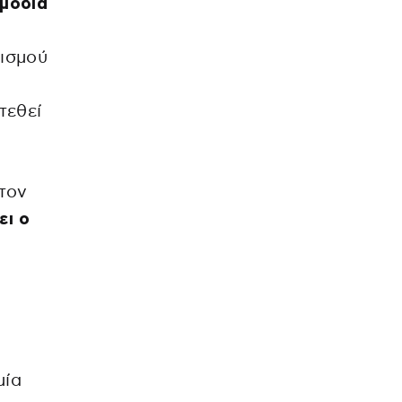
μόδια
ισμού
τεθεί
τον
ει ο
μία