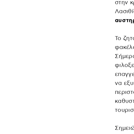
στην κ
Λασιθ
αυστηρ
Το ζητ
φακέλο
Σήμερ
φιλοξε
επαγγ
να εξυ
περιστ
καθυστ
τουρισ
Σημειώ