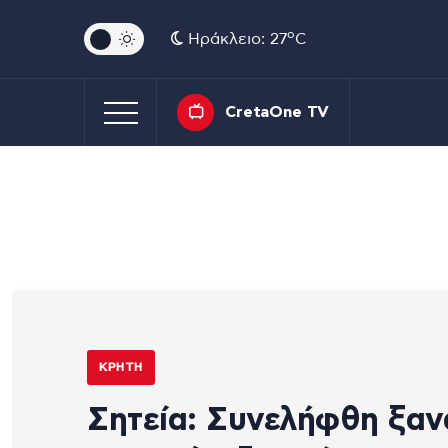
o
Ηράκλειο: 27
C
CretaOne TV
ΚΡΉΤΗ
Σητεία: Συνελήφθη ξαν