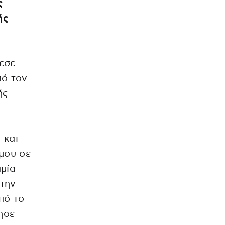
ς
ής
η
εσε
πό τον
ής
 και
μου σε
αμία
 την
πό το
ησε