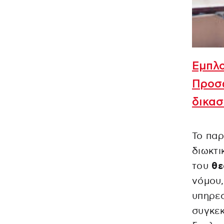
Εμπλο
Προσω
δικα
Το παρ
διωκτι
του
θε
νόμου,
υπηρεσ
συγκεκ