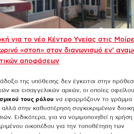
κή για το νέο Κέντρο Υγείας στις Μοίρε
ρινό «στοπ» στον διαγωνισμό εν’ αναμ
στικών αποφάσεων
άδοξο της υπόθεσης δεν έγκειται στην πρόθε
κών και εισαγγελικών αρχών, οι οποίες οφείλου
σμικού τους ρόλου
να εφαρμόζουν το γράμμα 
 αλλά στην καθυστέρηση συγκεκριμένων διοικ
ιών. Ειδικότερα, για να νομιμοποιηθεί η χρήση
ριμένου οικοπέδου για την τοποθέτηση των