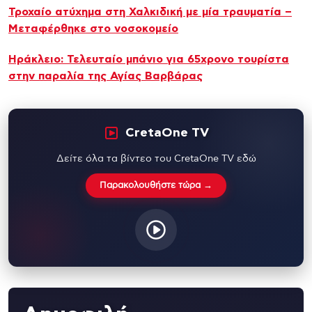
Τροχαίο ατύχημα στη Χαλκιδική με μία τραυματία –
Μεταφέρθηκε στο νοσοκομείο
Ηράκλειο: Τελευταίο μπάνιο για 65χρονο τουρίστα
στην παραλία της Αγίας Βαρβάρας
CretaOne TV
Δείτε όλα τα βίντεο του CretaOne TV εδώ
Παρακολουθήστε τώρα →