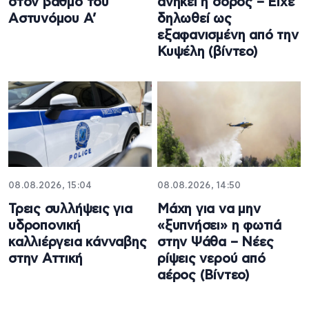
στον βαθμό του
ανήκει η σορός – Είχε
Αστυνόμου Α’
δηλωθεί ως
εξαφανισμένη από την
Κυψέλη (βίντεο)
08.08.2026, 15:04
08.08.2026, 14:50
Τρεις συλλήψεις για
Μάχη για να μην
υδροπονική
«ξυπνήσει» η φωτιά
καλλιέργεια κάνναβης
στην Ψάθα – Νέες
στην Αττική
ρίψεις νερού από
αέρος (Βίντεο)