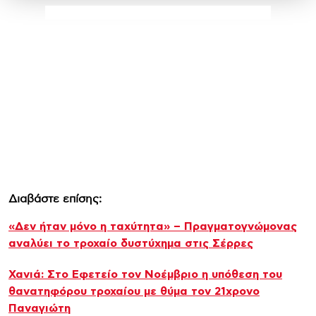
Διαβάστε επίσης:
«Δεν ήταν μόνο η ταχύτητα» – Πραγματογνώμονας
αναλύει το τροχαίο δυστύχημα στις Σέρρες
Χανιά: Στο Εφετείο τον Νοέμβριο η υπόθεση του
θανατηφόρου τροχαίου με θύμα τον 21χρονο
Παναγιώτη