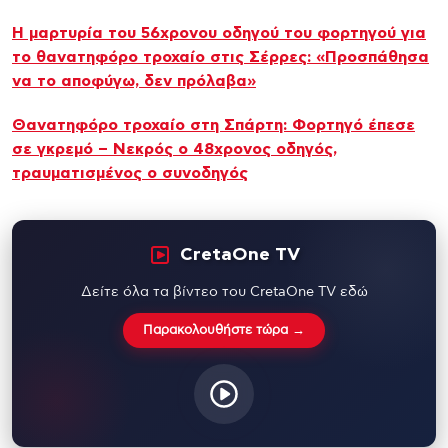
Η μαρτυρία του 56χρονου οδηγού του φορτηγού για
το θανατηφόρο τροχαίο στις Σέρρες: «Προσπάθησα
να το αποφύγω, δεν πρόλαβα»
Θανατηφόρο τροχαίο στη Σπάρτη: Φορτηγό έπεσε
σε γκρεμό – Νεκρός ο 48χρονος οδηγός,
τραυματισμένος ο συνοδηγός
CretaOne TV
Δείτε όλα τα βίντεο του CretaOne TV εδώ
Παρακολουθήστε τώρα →