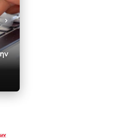
την
των