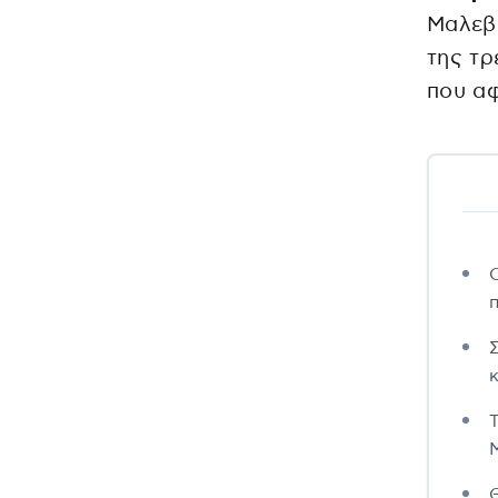
Μαλεβι
της τ
που αφ
π
κ
Μ