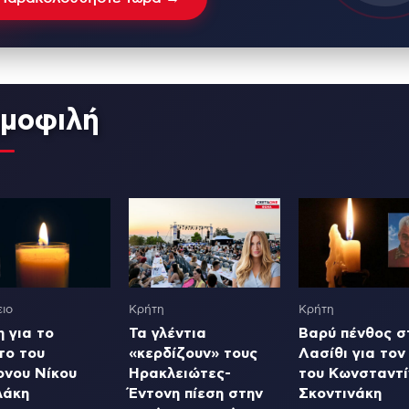
μοφιλή
ιο
Κρήτη
Κρήτη
 για το
Τα γλέντια
Βαρύ πένθος σ
το του
«κερδίζουν» τους
Λασίθι για τον
ονου Νίκου
Ηρακλειώτες-
του Κωνσταντί
λάκη
Έντονη πίεση στην
Σκοντινάκη