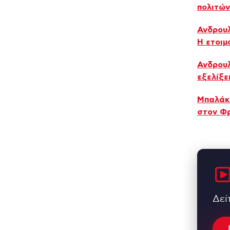
πολιτών
Ανδρουλ
Η ετοιμ
Ανδρουλ
εξελίξε
Μπαλάκι
στον Φρ
Δεί