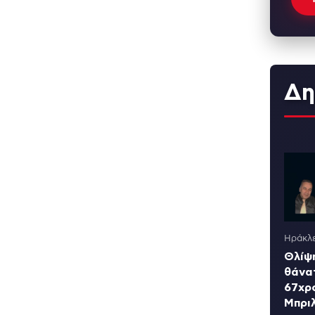
Δη
Ηράκλε
Θλίψη
θάνα
67χρ
Μπρι