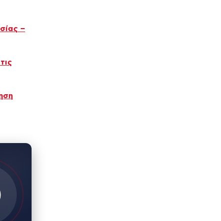
σίας –
τις
ηση