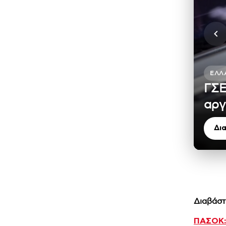
ΕΛΛ
ΓΣΕ
αργ
Δι
Διαβάστ
ΠΑΣΟΚ: 