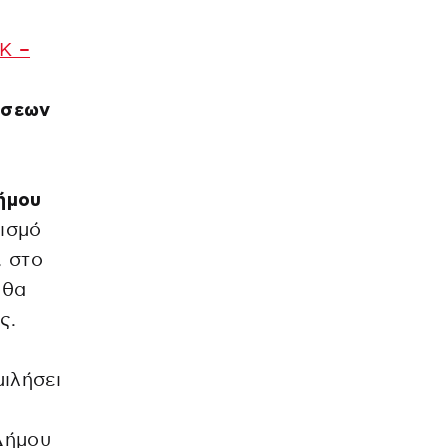
Κ –
ο
άσεων
ήμου
τισμό
, στο
 θα
ς.
ιλήσει
ή
Δήμου