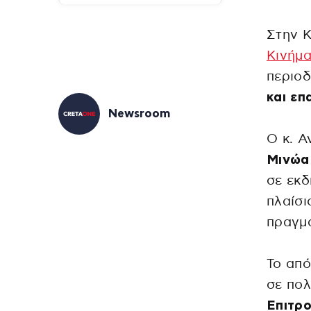
Στην 
Κινήμ
περιοδ
και επ
Newsroom
Ο κ. Α
Μινώα
σε εκδ
πλαίσι
πραγμα
Το από
σε πολ
Επιτρο