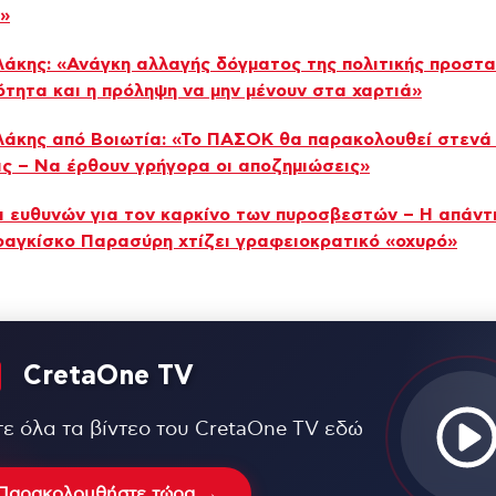
»
άκης: «Ανάγκη αλλαγής δόγματος της πολιτικής προστα
ότητα και η πρόληψη να μην μένουν στα χαρτιά»
άκης από Βοιωτία: «Το ΠΑΣΟΚ θα παρακολουθεί στενά 
ις – Να έρθουν γρήγορα οι αποζημιώσεις»
 ευθυνών για τον καρκίνο των πυροσβεστών – Η απάντ
αγκίσκο Παρασύρη χτίζει γραφειοκρατικό «οχυρό»
CretaOne TV
τε όλα τα βίντεο του CretaOne TV εδώ
Παρακολουθήστε τώρα →