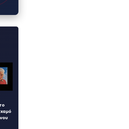
το
 χαμό
νου