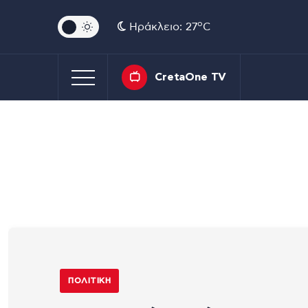
o
Ηράκλειο: 27
C
CretaOne TV
ΠΟΛΙΤΙΚΉ