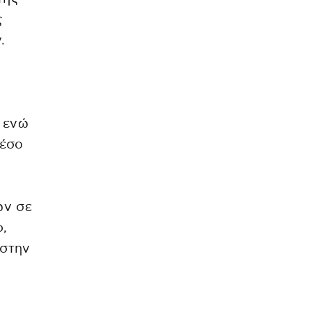
ς
.
 ενώ
μέσο
ών σε
,
 στην