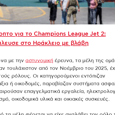
πτο για το Champions League Jet 2:
λευσε στο Ηράκλειο με βλάβη
να με την
αστυνομική
έρευνα, τα μέλη της ομ
ν τουλάχιστον από τον Νοέμβριο του 2025, έ
τούς ρόλους. Οι κατηγορούμενοι εντόπιζαν
ξια ή οικοδομές, παραβίαζαν συστήματα ασφα
αιρούσαν επαγγελματικά εργαλεία, ηλεκτρολογ
σμό, οικοδομικά υλικά και οικιακές συσκευές.
ό τα μέλη φέρεται να είχε αναλάβει τον ρόλο 