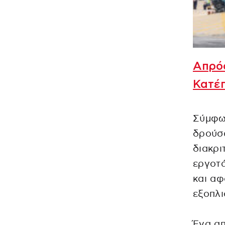
Απρόο
Κατέπ
Σύμφω
δρούσα
διακρι
εργοτά
και αφ
εξοπλι
Ένα απ