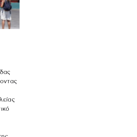
άδας
χοντας
λείας
ικό
της