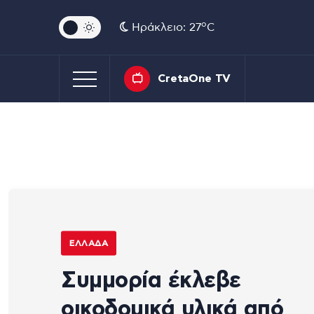
o
Ηράκλειο: 27
C
CretaOne TV
ΕΛΛΆΔΑ
Συμμορία έκλεβε
οικοδομικά υλικά από