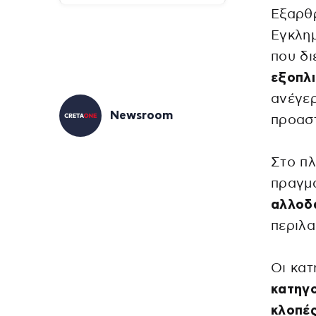
Εξαρθρ
Εγκλη
που δ
εξοπλι
ανέγερ
Newsroom
προαστ
Στο πλ
πραγμα
αλλοδα
περιλα
Οι κατ
κατηγο
κλοπέ