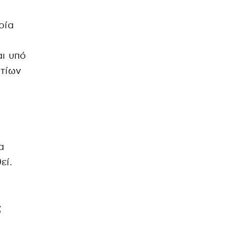
ρία
ι υπό
οτίων
α
εί.
ς