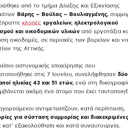
ώθηκε από το τμήμα Δίωξης και Εξιχνίασης
μάτων
Βάρης – Βούλας – Βουλιαγμένης,
συμμο
ιέπραττε
κλοπές
εργαλείων, ηλεκτρολογικού
σμού και οικοδομικών υλικών
από εργοτάξια κα
ση οικοδομές, σε περιοχές των βορείων και ν
ίων της Αττικής.
αίσιο αστυνομικής επιχείρησης που
τοποιήθηκε στις 7 Ιουνίου, συνελήφθησαν
δύο
ποί ηλικίας 43 και 51 ετών,
ενώ στη δικογραφί
μβάνεται ακόμη ένα άτομο που έχει ταυτοποιηθ
ηγορούμενοι αντιμετωπίζουν, κατά περίπτωση,
ρίες για σύσταση συμμορίας και διακεκριμένε
ς
κατ’ εξακολούθηση και κατά συναυτουργία.