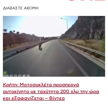
ΔΙΑΒΑΣΤΕ ΑΚΟΜΗ
Κρήτη: Μοτοσυκλέτα προσπερνά
αυτοκίνητο με ταχύτητα 200 χλμ την ώρα
και εξαφανίζεται – Βίντεο