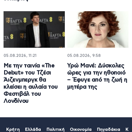
05.08.2026, 11:21
05.08.2026, 9:58
Με την ταινία «The
Υρώ Μανέ: Δύσκολες
Debut» του Τζέσι
ώρες για την ηθοποιό
Άιζενμπεργκ θα
– Έφυγε από τη ζωή η
κλείσει η αυλαία του
μητέρα της
Φεστιβάλ του
Λονδίνου
Κρήτη
Ελλάδα
Πολιτική
Οικονομία
Πηγαδάκια
Κό