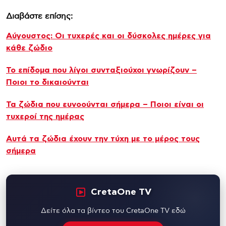
Διαβάστε επίσης:
Αύγουστος: Οι τυχερές και οι δύσκολες ημέρες για
κάθε ζώδιο
Το επίδομα που λίγοι συνταξιούχοι γνωρίζουν –
Ποιοι το δικαιούνται
Τα ζώδια που ευνοούνται σήμερα – Ποιοι είναι οι
τυχεροί της ημέρας
Αυτά τα ζώδια έχουν την τύχη με το μέρος τους
σήμερα
CretaOne TV
Δείτε όλα τα βίντεο του CretaOne TV εδώ