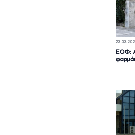
23.03.202
ΕΟΦ: Α
φαρμά