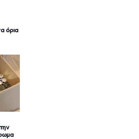
α όρια
την
ρωμα