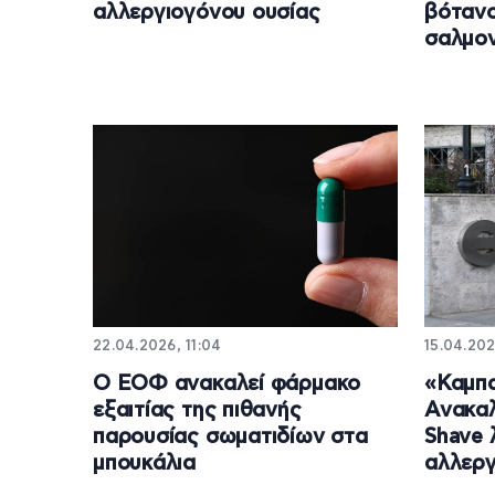
αλλεργιογόνου ουσίας
βότανο
σαλμο
22.04.2026, 11:04
15.04.202
Ο ΕΟΦ ανακαλεί φάρμακο
«Καμπα
εξαιτίας της πιθανής
Ανακαλ
παρουσίας σωματιδίων στα
Shave
μπουκάλια
αλλερ