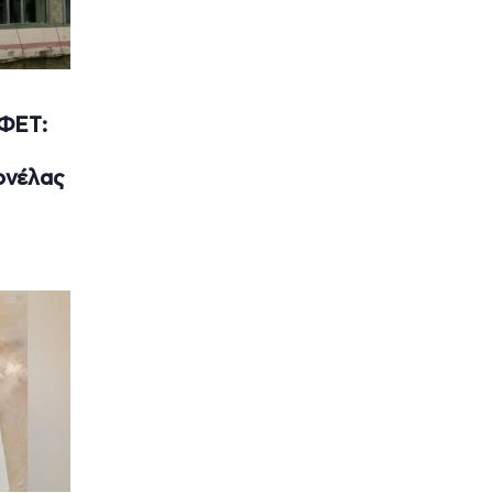
EΦΕΤ:
ονέλας