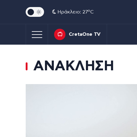
o
Ηράκλειο: 27
C
CretaOne TV
ΑΝΑΚΛΗΣΗ