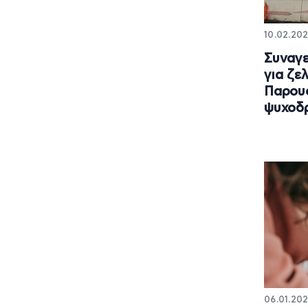
10.02.202
Συναγ
για ζε
Παρου
ψυχοδρ
06.01.202