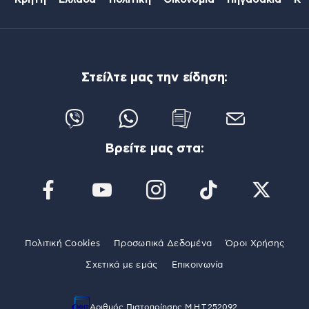
Κρήτη
Ελλάδα
Πολιτική
Οικονομία
Πηγαδάκια
Κό
Στείλτε μας την είδηση:
Βρείτε μας στα:
Πολιτική Cookies
Προσωπικά Δεδομένα
Όροι Χρήσης
Σχετικά με εμάς
Επικοινωνία
Αριθμός Πιστοποίησης Μ.Η.Τ.252092