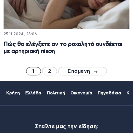
25.11.2024, 23:06
Πώς θα ελέγξετε αν το ροχαλητό συνδέεται
με αρτηριακή πίεση
1
2
Επόμενη
Κρήτη
Ελλάδα
Πολιτική
Οικονομία
Πηγαδάκια
Κό
Στείλτε μας την είδηση: