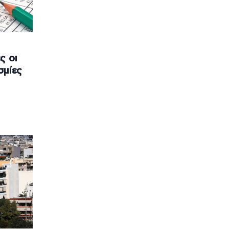
ς οι
σμίες