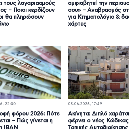
ι τους λογαριασμούς
αμφισβητεί την περιουσ
ος – Ποιοι κερδίζουν
σου» – Αναβρασμός στ
ιοι θα πληρώσουν
για Κτηματολόγιο & δα
άνω
χάρτες
6, 22:00
05.06.2026, 17:49
οφή φόρου 2026: Πότε
Ακίνητα: Διπλό χαράτσ
εται – Πώς γίνεται η
φέρνει ο νέος Κώδικας
η IBAN
Τοπικής Αυτοδιοίκησης