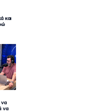
ά και
ρώ
 να
ά να