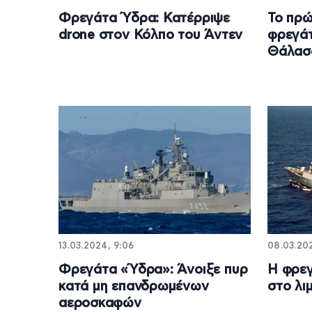
Φρεγάτα Ύδρα: Κατέρριψε
Το πρώ
drone στον Κόλπο του Άντεν
φρεγά
Θάλασ
13.03.2024, 9:06
08.03.202
Φρεγάτα «Ύδρα»: Άνοιξε πυρ
Η φρεγ
κατά μη επανδρωμένων
στο λι
αεροσκαφών