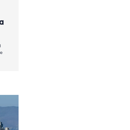
α
η
de