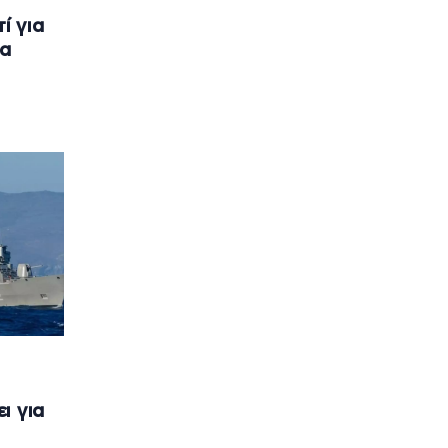
ί για
α
ι για