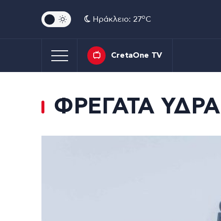
o
Ηράκλειο: 27
C
CretaOne TV
ΦΡΕΓΑΤΑ ΥΔΡΑ