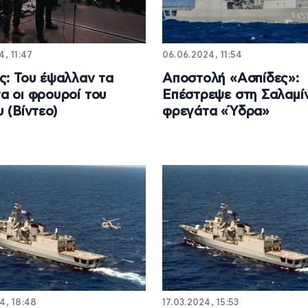
4, 11:47
06.06.2024, 11:54
ς: Του έψαλλαν τα
Αποστολή «Ασπίδες»:
α οι φρουροί του
Επέστρεψε στη Σαλαμί
υ (Βίντεο)
φρεγάτα «Ύδρα»
4, 18:48
17.03.2024, 15:53