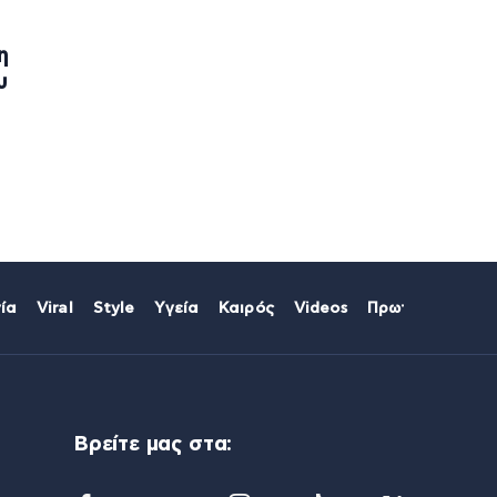
η
υ
ία
Viral
Style
Υγεία
Καιρός
Videos
Πρωτοσέλιδα
Βρείτε μας στα: