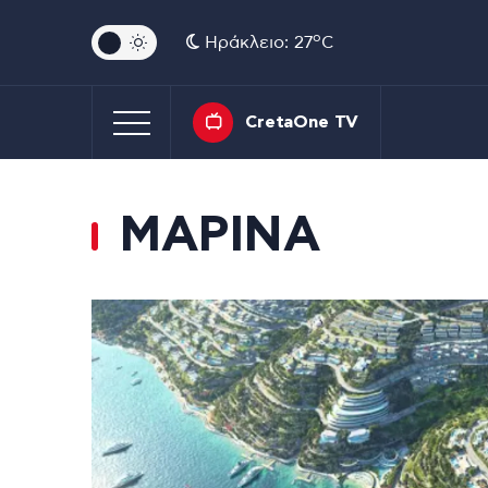
o
Ηράκλειο: 27
C
CretaOne TV
ΜΑΡΙΝΑ