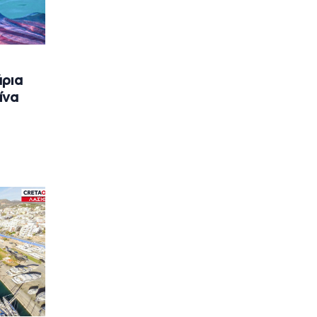
άρια
ίνα