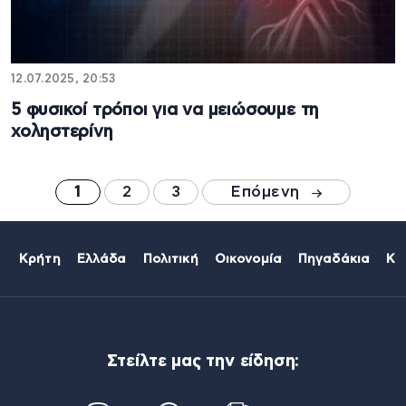
12.07.2025, 20:53
5 φυσικοί τρόποι για να μειώσουμε τη
χοληστερίνη
1
2
3
Επόμενη
Κρήτη
Ελλάδα
Πολιτική
Οικονομία
Πηγαδάκια
Κό
Στείλτε μας την είδηση: