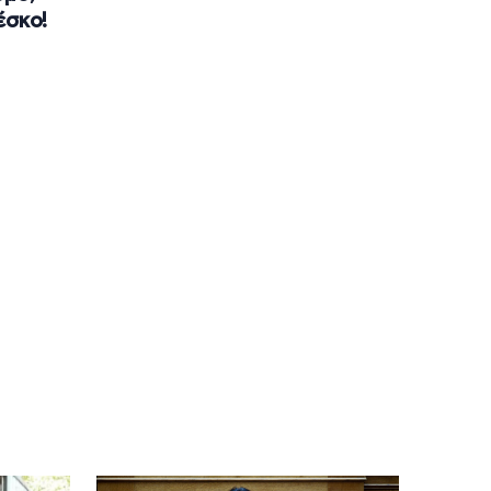
έσκο!