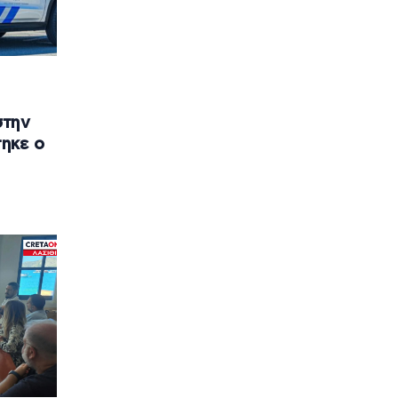
ό
στην
ηκε ο