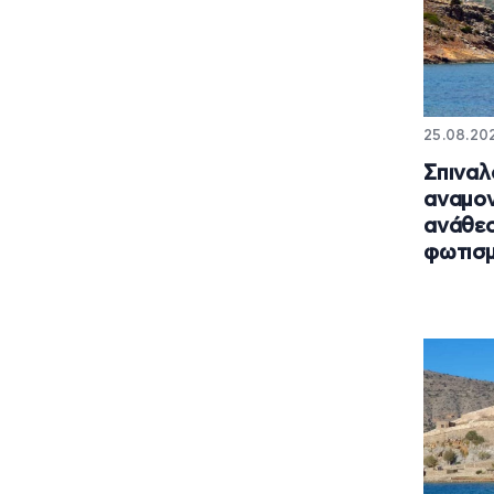
25.08.202
Σπιναλ
αναμον
ανάθεσ
φωτισ