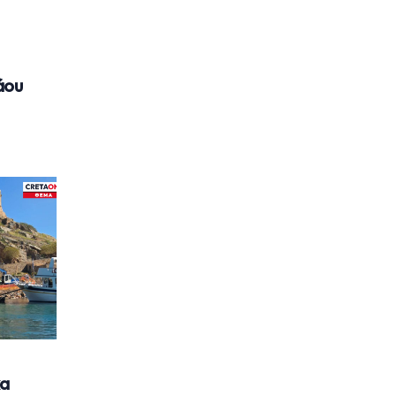
άου
κα