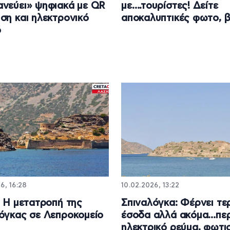
νεύει» ψηφιακά με QR
με….τουρίστες! Δείτε
ση και ηλεκτρονικό
αποκαλυπτικές φωτο, β
ό
6, 16:28
10.02.2026, 13:22
: Η μετατροπή της
Σπιναλόγκα: Φέρνει τε
όγκας σε Λεπροκομείο
έσοδα αλλά ακόμα…περ
ηλεκτρικό ρεύμα, φωτι