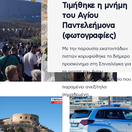
Τιμήθηκε η μνήμη
του Αγίου
Παντελεήμονα
(φωτογραφίες)
Με την παρουσία εκατοντάδων
πιστών κορυφώθηκε το διήμερο
προσκύνημα στη Σπιναλόγκα για
τη γιορτή του Αγίου
Παντελεήμονα, σε ένα τοπίο που
παραμένει ανεξίτηλα
σημαδεμένο…