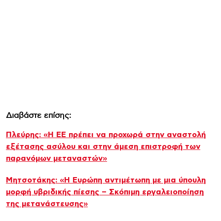
Διαβάστε επίσης:
Πλεύρης: «Η ΕΕ πρέπει να προχωρά στην αναστολή
εξέτασης ασύλου και στην άμεση επιστροφή των
παρανόμων μεταναστών»
Μητσοτάκης: «Η Ευρώπη αντιμέτωπη με μια ύπουλη
μορφή υβριδικής πίεσης – Σκόπιμη εργαλειοποίηση
της μετανάστευσης»