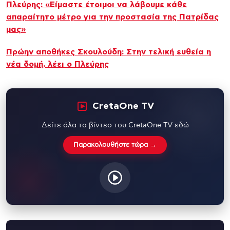
Πλεύρης: «Είμαστε έτοιμοι να λάβουμε κάθε
απαραίτητο μέτρο για την προστασία της Πατρίδας
μας»
Πρώην αποθήκες Σκουλούδη: Στην τελική ευθεία η
νέα δομή, λέει ο Πλεύρης
CretaOne TV
Δείτε όλα τα βίντεο του CretaOne TV εδώ
Παρακολουθήστε τώρα →